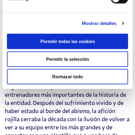
deuda con la Hacienda Foral, incluidos 7 millones
de euros que aparecieron en una inspección
posterior.
Mostrar detalles
Luis Sabalza confiaría la dirección deportiva a
Permitir todas las cookies
Braulio Vázquez con la misión de iniciar un nuevo
proyecto deportivo. Aunque no se logró el
Permitir la selección
ascenso en su primer intento en la temporada
2017/18 con Diego Martínez en el banquillo, sí lo
Rechazar todo
haría en la campaña siguiente de la mano de un
Jagoba Arrasate que se convertiría en uno de los
entrenadores más importantes de la historia de
la entidad. Después del sufrimiento vivido y de
haber estado al borde del abismo, la afición
rojilla cerraba la década con la ilusión de volver a
ver a su equipo entre los más grandes y de