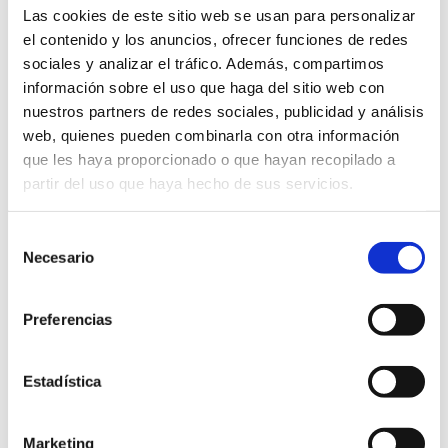
Las cookies de este sitio web se usan para personalizar
el contenido y los anuncios, ofrecer funciones de redes
sociales y analizar el tráfico. Además, compartimos
4 de junio de 2016. Osasuna regresaba a Primera contra todo pronóstico.
Aquel día se impuso en Girona (0-1) gracias a gol de Kenan Kodro y
información sobre el uso que haga del sitio web con
rubricaría un playoff perfecto en el que fue capaz de ganar todos sus
nuestros partners de redes sociales, publicidad y análisis
partidos.
web, quienes pueden combinarla con otra información
que les haya proporcionado o que hayan recopilado a
El ingreso por los derechos audiovisuales de la
partir del uso que haya hecho de sus servicios.
Primera División fue un balón de oxígeno para
un Osasuna que todavía se encontraba muy
Selección
debilitado económicamente y se había visto
Necesario
de
obligado a vender a Merino al Borussia
consentimiento
Dortmund para subsistir. A nivel deportivo, la
Preferencias
temporada 2016/17 fue un desastre (Enrique
Martín, Joaquín Caparrós y Petar Vasiljevic). Una
Estadística
plantilla con un coste propio de Segunda se vio
sobrepasada por el nivel de Primera. Sin
embargo, en junio de 2017 Osasuna liquidaría la
Marketing