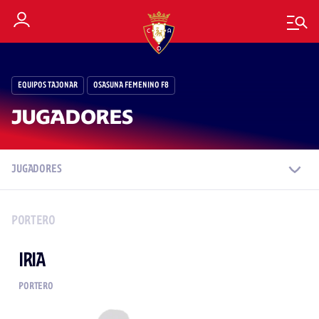
EQUIPOS TAJONAR
OSASUNA FEMENINO F8
JUGADORES
JUGADORES
PORTERO
IRIA
PORTERO