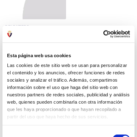
DELANTERO
IARA
MIA
Esta página web usa cookies
DELANTERO
DELANTERO
Las cookies de este sitio web se usan para personalizar
el contenido y los anuncios, ofrecer funciones de redes
sociales y analizar el tráfico. Además, compartimos
información sobre el uso que haga del sitio web con
nuestros partners de redes sociales, publicidad y análisis
web, quienes pueden combinarla con otra información
que les haya proporcionado o que hayan recopilado a
partir del uso que haya hecho de sus servicios.
SARA
UXURI
Selección