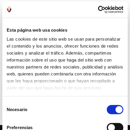
Programas Deportivos
Impulsamos programas oficiales basados en el
Esta página web usa cookies
Método Tajonar para atletas y entrenadores.
Las cookies de este sitio web se usan para personalizar
Desde Tajonar Experience, Campus y Academias
el contenido y los anuncios, ofrecer funciones de redes
licenciadas hasta formaciones para
sociales y analizar el tráfico. Además, compartimos
entrenadores, trasladamos nuestra metodología
información sobre el uso que haga del sitio web con
a través de inmersiones y experiencias
nuestros partners de redes sociales, publicidad y análisis
transformadoras en nuestra cultura y forma de
web, quienes pueden combinarla con otra información
trabajar.
que les haya proporcionado o que hayan recopilado a
partir del uso que haya hecho de sus servicios.
VER MÁS
Selección
Necesario
de
consentimiento
Preferencias