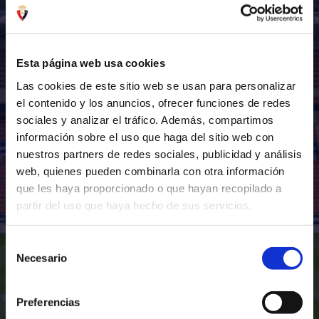
WED 05 AUG - 18:30
ESTADIO TEOFILO PATINI , CASTEL DI SANGRO
Esta página web usa cookies
Las cookies de este sitio web se usan para personalizar
SEE MORE
el contenido y los anuncios, ofrecer funciones de redes
sociales y analizar el tráfico. Además, compartimos
información sobre el uso que haga del sitio web con
nuestros partners de redes sociales, publicidad y análisis
web, quienes pueden combinarla con otra información
que les haya proporcionado o que hayan recopilado a
partir del uso que haya hecho de sus servicios.
Selección
Necesario
de
consentimiento
Preferencias