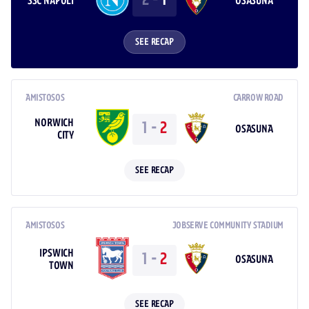
2
-
1
SSC NAPOLI
OSASUNA
SEE RECAP
AMISTOSOS
CARROW ROAD
NORWICH
1
-
2
OSASUNA
CITY
SEE RECAP
AMISTOSOS
JOBSERVE COMMUNITY STADIUM
IPSWICH
1
-
2
OSASUNA
TOWN
SEE RECAP