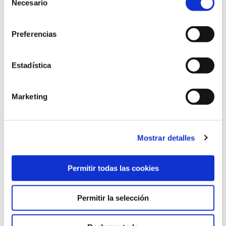
Necesario
de
OSASUNA TRAINS AFTER DEFEATING IPSWICH TOWN
consentimiento
30 Jul 2026
FIRST TEAM
Preferencias
Estadística
Marketing
Mostrar detalles
Permitir todas las cookies
OSASUNA DEFEATS IPSWICH TOWN 2-1 IN SECOND PRESEASON
FRIENDLY
Permitir la selección
29 Jul 2026
FIRST TEAM