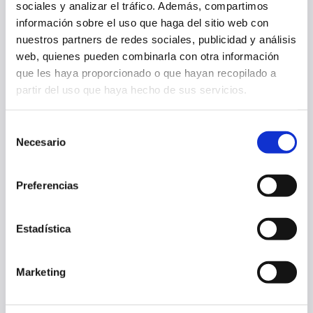
sociales y analizar el tráfico. Además, compartimos
información sobre el uso que haga del sitio web con
nuestros partners de redes sociales, publicidad y análisis
web, quienes pueden combinarla con otra información
que les haya proporcionado o que hayan recopilado a
partir del uso que haya hecho de sus servicios.
2010'S
Selección
Necesario
de
consentimiento
Preferencias
2020 TO TODAY
Estadística
Marketing