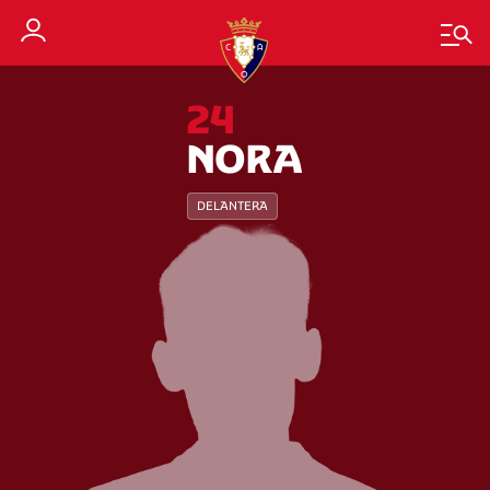
24
NORA
DELANTERA