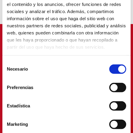
A sus 22 años, su incorporación refuerza el frente ofensivo de
el contenido y los anuncios, ofrecer funciones de redes
Osasuna Femenino, sumando desequilibrio por banda y
sociales y analizar el tráfico. Además, compartimos
profundidad al ataque rojillo.
información sobre el uso que haga del sitio web con
nuestros partners de redes sociales, publicidad y análisis
web, quienes pueden combinarla con otra información
que les haya proporcionado o que hayan recopilado a
partir del uso que haya hecho de sus servicios.
PATROCINADORES
Selección
Necesario
de
consentimiento
Preferencias
Estadística
Marketing