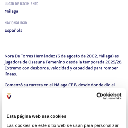
LUGAR DE NACIMIENTO
Málaga
NACIONALIDAD
Española
Nora De Torres Hernández (6 de agosto de 2002, Málaga) es
jugadora de Osasuna Femenino desde la temporada 2025/26.
Extremo con desborde, velocidad y capacidad para romper
líneas.
Comenzó su carrera en el Málaga CF B, desde donde dio el
salto al CD Pozoalbense, con el que compitió durante dos
temporadas en categoría nacional. En la 2022/23, jugó en el
RU de Tenerife Santa Cruz, donde siguió consolidándose
como atacante, antes de recalar en el Cacereño Femenino
Atlético, equipo en el que permaneció dos campañas y
Esta página web usa cookies
continuó su progresión en el fútbol profesional.
Las cookies de este sitio web se usan para personalizar