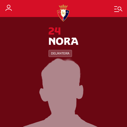
24
NORA
DELANTERA