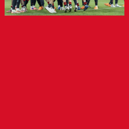
The team led by Alessio Lisci earned the
victory thanks to goals from defenders Abel
Bretones and Alejandro Catena.
Osasuna (3-1-4, 10 points) claimed three points
against Getafe (3-2-3, 11 points) after
overcoming a 1-0 deficit thanks to goals from
defenders Abel Bretones and Alejandro Catena.
The Madrid side went ahead in the first half with
a strike from forward Borja Mayoral, but the
Asturian fullback equalized before halftime. In
the final minutes, Catena sealed the comeback
with a header from a corner.