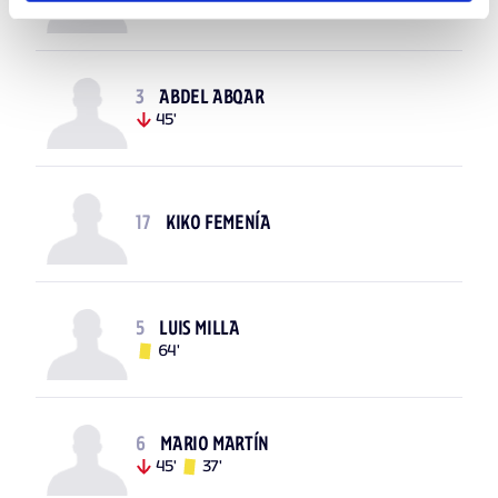
3
ABDEL ABQAR
45'
17
KIKO FEMENÍA
5
LUIS MILLA
64'
6
MARIO MARTÍN
45'
37'