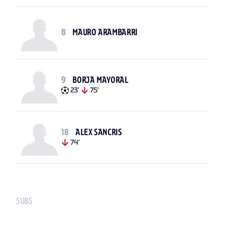
8
MAURO ARAMBARRI
9
BORJA MAYORAL
23'
75'
18
ALEX SANCRIS
74'
SUBS