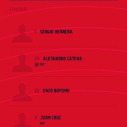
STARTERS
1
SERGIO HERRERA
24
ALEJANDRO CATENA
90'
22
ENZO BOYOMO
3
JUAN CRUZ
66'