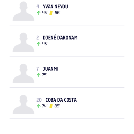
4
YVAN NEYOU
45'
66'
2
DJENÉ DAKONAM
45'
7
JUANMI
75'
20
COBA DA COSTA
74'
85'