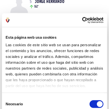
5
JORGE HERRANDO
92'
14
RUBÉN GARCÍA
45'
92'
Esta página web usa cookies
Las cookies de este sitio web se usan para personalizar
el contenido y los anuncios, ofrecer funciones de redes
9
RAÚL GARCÍA
66'
sociales y analizar el tráfico. Además, compartimos
información sobre el uso que haga del sitio web con
nuestros partners de redes sociales, publicidad y análisis
web, quienes pueden combinarla con otra información
11
KIKE BARJA
que les haya proporcionado o que hayan recopilado a
84'
93'
partir del uso que haya hecho de sus servicios.
Selección
XI OPPONENT
Necesario
de