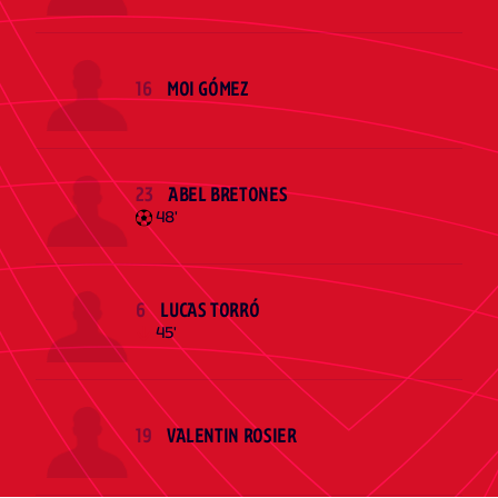
16
MOI GÓMEZ
23
ABEL BRETONES
48'
6
LUCAS TORRÓ
45'
19
VALENTIN ROSIER