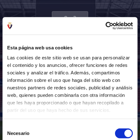
0
-
2
SUN 04 JAN - 14:15
INSTALACIONES DEPORTIVAS DE TAJONAR , CALLE DEL POLÍGONO INDUSTRIAL DE
Esta página web usa cookies
BERROA,S/N, 31192, NAVARRA
Las cookies de este sitio web se usan para personalizar
el contenido y los anuncios, ofrecer funciones de redes
sociales y analizar el tráfico. Además, compartimos
información sobre el uso que haga del sitio web con
nuestros partners de redes sociales, publicidad y análisis
web, quienes pueden combinarla con otra información
que les haya proporcionado o que hayan recopilado a
partir del uso que haya hecho de sus servicios.
Selección
Necesario
de