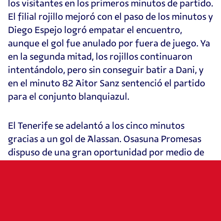
los visitantes en los primeros minutos de partido.
El filial rojillo mejoró con el paso de los minutos y
Diego Espejo logró empatar el encuentro,
aunque el gol fue anulado por fuera de juego. Ya
en la segunda mitad, los rojillos continuaron
intentándolo, pero sin conseguir batir a Dani, y
en el minuto 82 Aitor Sanz sentenció el partido
para el conjunto blanquiazul.
El Tenerife se adelantó a los cinco minutos
gracias a un gol de Alassan. Osasuna Promesas
dispuso de una gran oportunidad por medio de
R. Arroyo en un mano a mano ante Dani, pero el
delantero rojillo no consiguió definir. Minutos
más tarde, el filial rojillo vio cómo se le anulaba
un gol de Diego Espejo por fuera de juego.