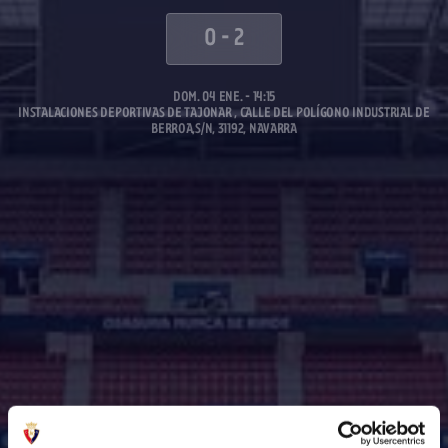
0
-
2
DOM. 04 ENE. - 14:15
INSTALACIONES DEPORTIVAS DE TAJONAR , CALLE DEL POLÍGONO INDUSTRIAL DE
BERROA,S/N, 31192, NAVARRA