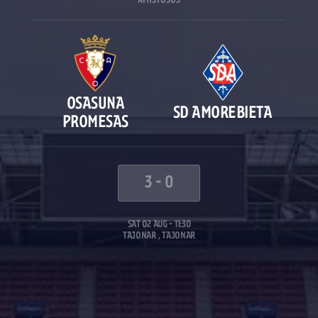
AMISTOSOS
OSASUNA
SD AMOREBIETA
PROMESAS
3
-
0
SAT 02 AUG - 11:30
TAJONAR , TAJONAR