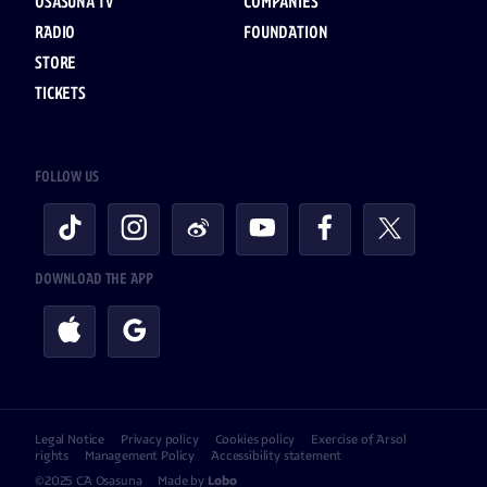
OSASUNA TV
COMPANIES
RADIO
FOUNDATION
STORE
TICKETS
FOLLOW US
DOWNLOAD THE APP
Legal Notice
Privacy policy
Cookies policy
Exercise of Arsol
rights
Management Policy
Accessibility statement
©2025 CA Osasuna
Made by
Lobo