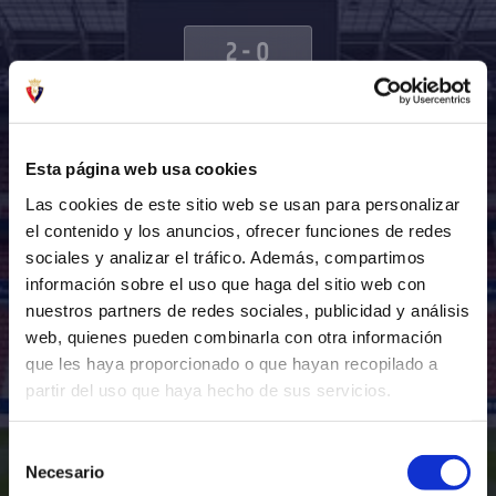
2
-
0
SAT 14 FEB - 12:30
INSTALACIONES DEPORTIVAS DE TAJONAR , CALLE DEL POLÍGONO INDUSTRIAL DE
BERROA,S/N, 31192, NAVARRA
Esta página web usa cookies
Las cookies de este sitio web se usan para personalizar
el contenido y los anuncios, ofrecer funciones de redes
sociales y analizar el tráfico. Además, compartimos
información sobre el uso que haga del sitio web con
nuestros partners de redes sociales, publicidad y análisis
web, quienes pueden combinarla con otra información
que les haya proporcionado o que hayan recopilado a
partir del uso que haya hecho de sus servicios.
Selección
Necesario
de