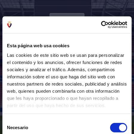
1
-
0
SAT 08 NOV - 21:00
MUNICIPAL DE GOBELA , LUIS LOPEZ OSES KALEA, 1, 48930 GETXO, BIZKAIA
Esta página web usa cookies
Las cookies de este sitio web se usan para personalizar
el contenido y los anuncios, ofrecer funciones de redes
sociales y analizar el tráfico. Además, compartimos
información sobre el uso que haga del sitio web con
nuestros partners de redes sociales, publicidad y análisis
web, quienes pueden combinarla con otra información
que les haya proporcionado o que hayan recopilado a
partir del uso que haya hecho de sus servicios.
Selección
Necesario
de