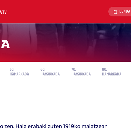
DENDA
A TV
4A
50.
60.
70.
80.
HAMARKADA
HAMARKADA
HAMARKADA
HAMARKADA
o zen. Hala erabaki zuten 1919ko maiatzean