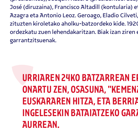
José (diruzaina), Francisco Altadill (kontularia) 
Azagra eta Antonio Leoz. Geroago, Eladio Cilveti
zituzten kiroletako aholku-batzordeko kide. 19
ordezkatu zuen lehendakaritzan. Biak izan ziren
garrantzitsuenak.
URRIAREN 24KO BATZARREAN E
ONARTU ZEN, OSASUNA, "KEMEN
EUSKARAREN HITZA, ETA BERRIA
INGELESEKIN BATAIATZEKO GAR
AURREAN.