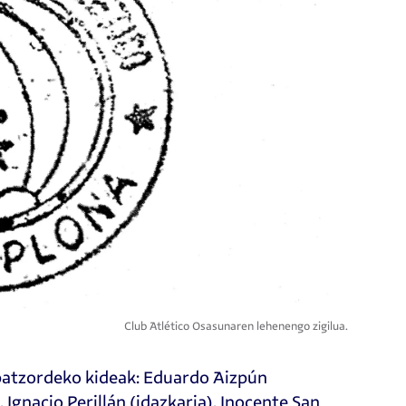
Club Atlético Osasunaren lehenengo zigilua.
batzordeko kideak: Eduardo Aizpún
Ignacio Perillán (idazkaria), Inocente San