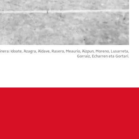
nera: Idoate, Azagra, Aldave, Rasero, Meaurio, Aizpun, Moreno, Lusarreta,
Gorraiz, Echarren eta Gortari.