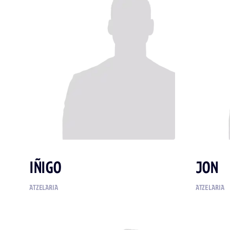
IÑIGO
JON
ATZELARIA
ATZELARIA