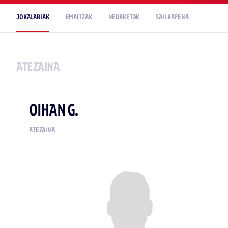
JOKALARIAK
EMAITZAK
NEURKETAK
SAILKAPENA
ATEZAINA
OIHAN G.
ATEZAINA