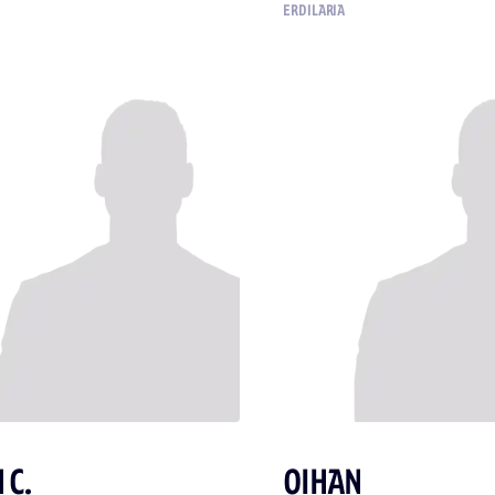
ERDILARIA
 C.
OIHAN