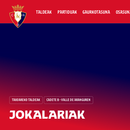
TALDEAK
PARTIDUAK
GAURKOTASUNA
OSASUN
TAXOAREKO TALDEAK
CADETE B - VALLE DE ARANGUREN
JOKALARIAK