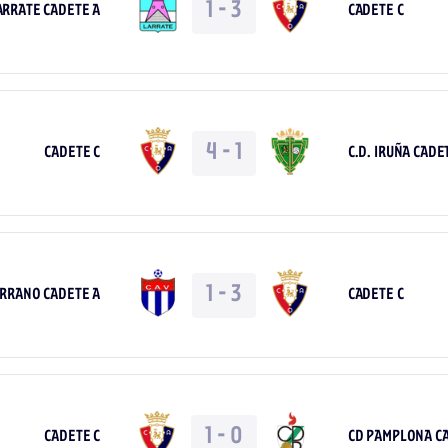
1
-
3
LARRATE CADETE A
CADETE C
4
-
1
CADETE C
C.D. IRUÑA CADE
1
-
3
ERRANO CADETE A
CADETE C
1
-
0
CADETE C
CD PAMPLONA C