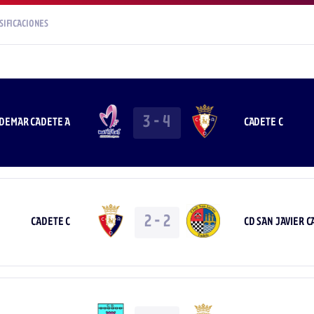
SIFICACIONES
3
-
4
ADEMAR CADETE A
CADETE C
2
-
2
CADETE C
CD SAN JAVIER C