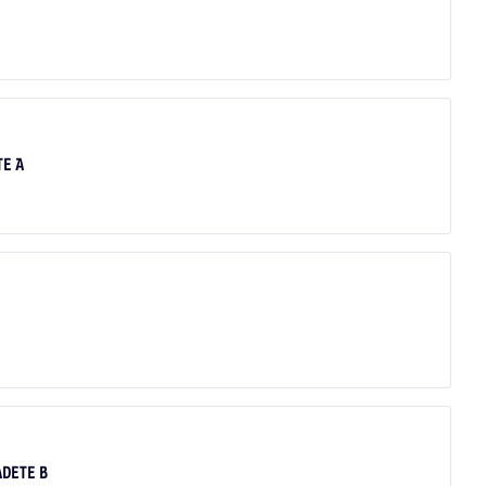
TE A
ADETE B