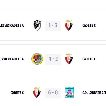
1
-
3
LESVES CADETE A
CADETE C
4
-
2
 JAVIER CADETE A
CADETE C
6
-
0
CADETE C
C.D. LARRATE CA