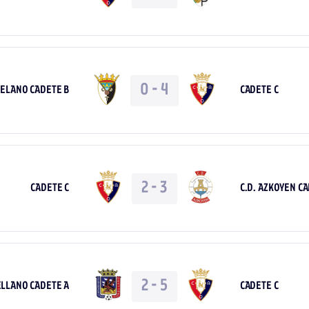
0
-
4
DELANO CADETE B
CADETE C
2
-
3
CADETE C
C.D. AZKOYEN C
2
-
5
ELLANO CADETE A
CADETE C