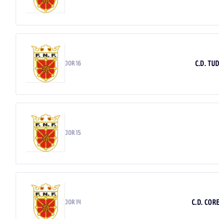
C.D. TU
JOR 16
JOR 15
C.D. COR
JOR 14