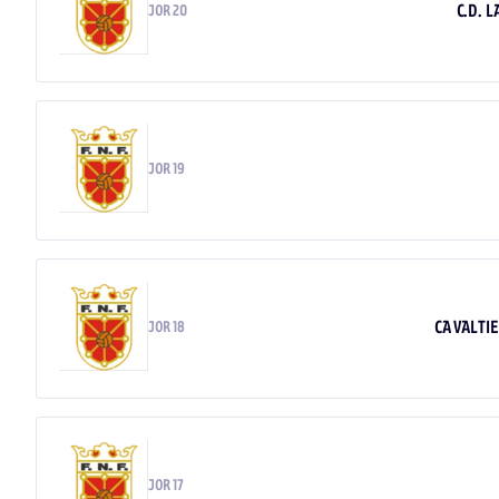
C.D. 
JOR 20
JOR 19
CA VALTI
JOR 18
JOR 17