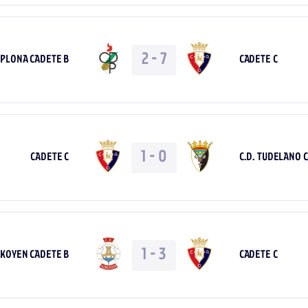
2
-
7
PLONA CADETE B
CADETE C
1
-
0
CADETE C
C.D. TUDELANO 
1
-
3
ZKOYEN CADETE B
CADETE C