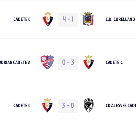
4
-
1
CADETE C
C.D. CORELLANO
0
-
3
 ADRIAN CADETE A
CADETE C
3
-
0
CADETE C
CD ALESVES CAD