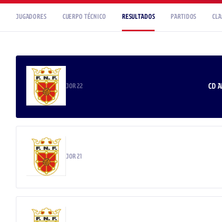
JUGADORES
CUERPO TÉCNICO
RESULTADOS
PARTIDOS
CLA
CD 
JOR 22
JOR 21