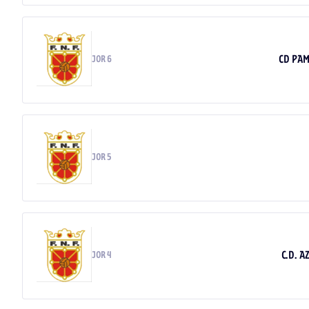
CD PAM
JOR 6
JOR 5
C.D. A
JOR 4