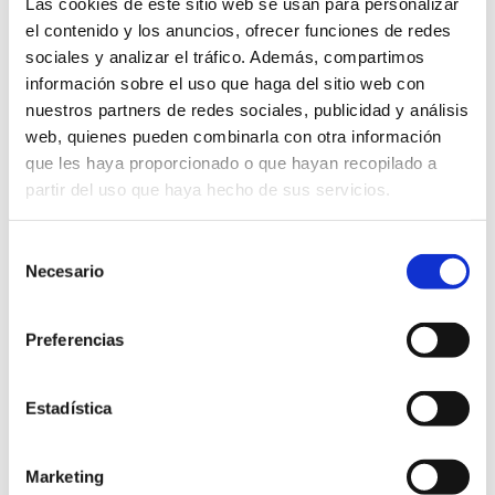
Las cookies de este sitio web se usan para personalizar
el contenido y los anuncios, ofrecer funciones de redes
sociales y analizar el tráfico. Además, compartimos
información sobre el uso que haga del sitio web con
JOR 5
nuestros partners de redes sociales, publicidad y análisis
web, quienes pueden combinarla con otra información
que les haya proporcionado o que hayan recopilado a
OSASUNA
C.D. AMIGO
7
-
1
ALEVÍN B
ALEVIN A
partir del uso que haya hecho de sus servicios.
Selección
Necesario
de
consentimiento
JOR 3
Preferencias
S.D.
OSASUNA
Estadística
9
-
1
LAGUNAK
ALEVÍN B
ALEVIN A
Marketing