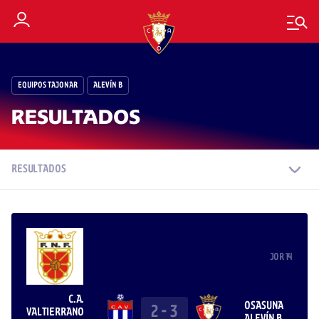
EQUIPOS TAJONAR
ALEVÍN B
RESULTADOS
RESULTADOS
JOR 14
C.A.
OSASUNA
2
-
3
VALTIERRANO
ALEVÍN B