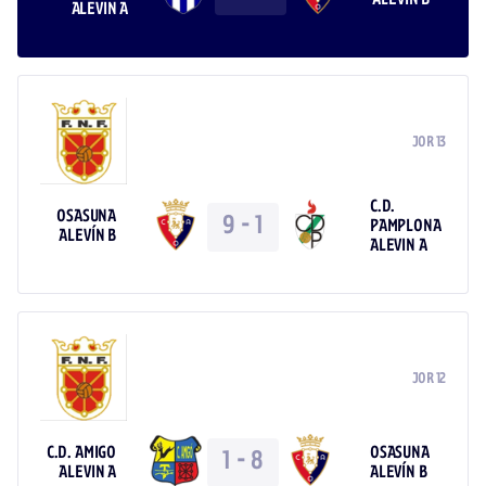
ALEVIN A
JOR 13
C.D.
OSASUNA
9
-
1
PAMPLONA
ALEVÍN B
ALEVIN A
JOR 12
C.D. AMIGO
OSASUNA
1
-
8
ALEVIN A
ALEVÍN B