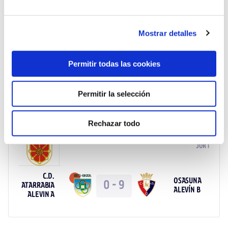
Mostrar detalles
JOR 2
Permitir todas las cookies
UD
OSASUNA
9
-
0
MUTILVERA
ALEVÍN B
ALEVIN A
Permitir la selección
Rechazar todo
JOR 1
C.D.
OSASUNA
0
-
9
ATARRABIA
ALEVÍN B
ALEVIN A