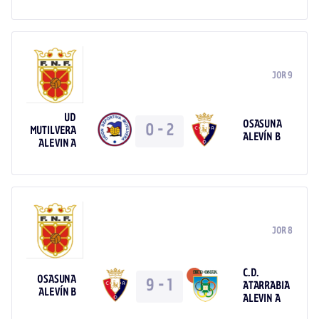
JOR 9
UD
OSASUNA
0
-
2
MUTILVERA
ALEVÍN B
ALEVIN A
JOR 8
C.D.
OSASUNA
9
-
1
ATARRABIA
ALEVÍN B
ALEVIN A