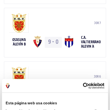
JOR 7
C.A.
OSASUNA
9
-
0
VALTIERRANO
ALEVÍN B
ALEVIN A
JOR 6
C.D.
OSASUNA
0
-
6
PAMPLONA
ALEVÍN B
ALEVIN A
Esta página web usa cookies