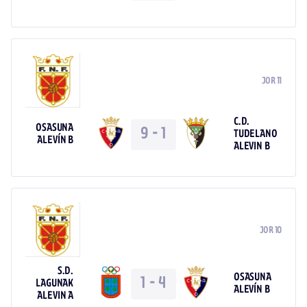
JOR 11
C.D.
OSASUNA
9
-
1
TUDELANO
ALEVÍN B
ALEVIN B
JOR 10
S.D.
OSASUNA
1
-
4
LAGUNAK
ALEVÍN B
ALEVIN A