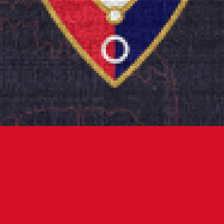
una ya se encuentra devolviendo el importe de las ent
carnet 'Soy Rojill@' que adquirieron localidades para p
elona - Osasuna que finalmente fue suspendido. La de
ando a cabo en las oficinas del estadio de El Sadar des
nes 21 de marzo. El horario de las oficinas es lunes a 