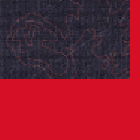
radas a aquellos socios y titulares
resencial el encuentro F. C.
volución de las entradas se está
de el martes 11 de marzo y hasta el
jueves de 9:30 a 13:30 horas y de 16:30