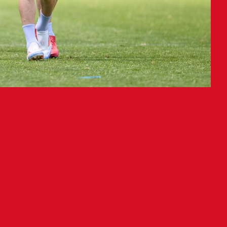
illatik itzuli eta gero. Atzo puntu
gorritxoa Atletico Madriden aurkako
9:00etan, Sadarren), ohi bezala,
 den saioarekin. Minutu gehien
eta gainerakoek, berriz, konpentsazio
du. Osasuna Promesaseko Pablo