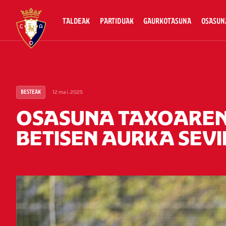
TALDEAK
PARTIDUAK
GAURKOTASUNA
OSASUN
12 mai. 2025
BESTEAK
OSASUNA TAXOAREN
BETISEN AURKA SEV