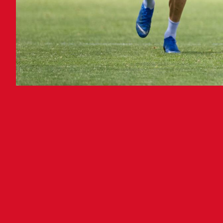
Osas
bat 
part
part
joka
lana
Best