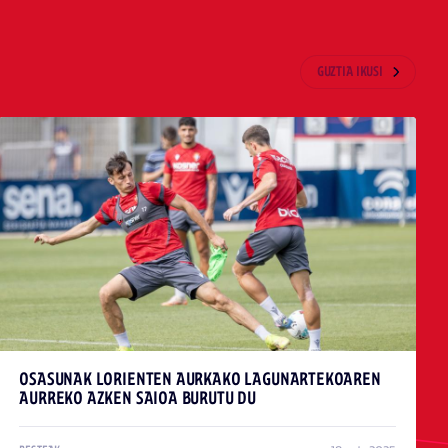
GUZTIA IKUSI
OSASUNAK LORIENTEN AURKAKO LAGUNARTEKOAREN
AURREKO AZKEN SAIOA BURUTU DU