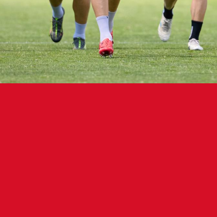
una gaur goizean aritu da Taxoaren, ateak irekita, Sev
lortu zuen Betisen aurkako partidan. Horrela, talde 
ida prestatzen hasi da (maiatzaren 15ean, osteguna, 1
ida baten ondorengo egunetan bi lantaldetan banatu
tu zituzten jokalariek errekuperazio lana egin dute, 
.
alde, Moncayolak errekuperazio lanarekin jarraitu 