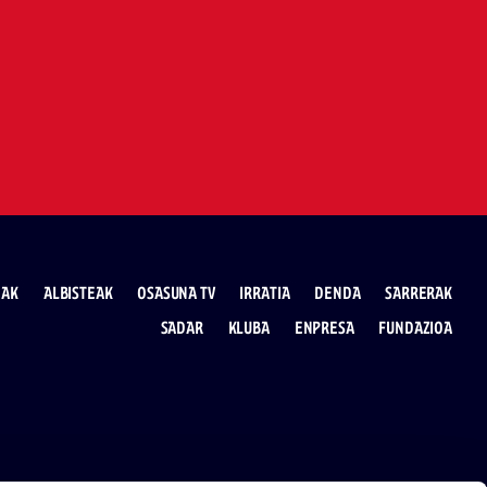
EAK
ALBISTEAK
OSASUNA TV
IRRATIA
DENDA
SARRERAK
SADAR
KLUBA
ENPRESA
FUNDAZIOA