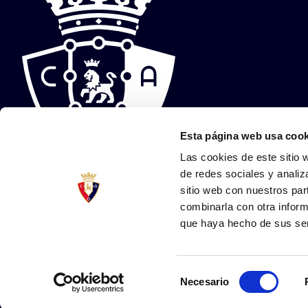
Esta página web usa cook
Las cookies de este sitio 
de redes sociales y analiz
sitio web con nuestros par
combinarla con otra inform
que haya hecho de sus ser
Lege-ohar
Pribatutasun-politika
Cookie-politika
Arsol Eskubideak erabilt
Selección
Necesario
©2025 CA Osasuna
-egina
Lobo
de
consentimiento