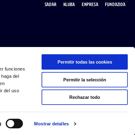
SADAR
KLUBA
ENPRESA
FUNDAZIOA
Permitir todas las cookies
JARRAI IEZAGUZU
APP JAITSI
er funciones
 haga del
Permitir la selección
den
r del uso
Rechazar todo
g
Mostrar detalles