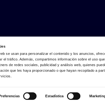
ies
web se usan para personalizar el contenido y los anuncios, ofrec
ar el tráfico. Además, compartimos información sobre el uso que
tners de redes sociales, publicidad y análisis web, quienes pue
ación que les haya proporcionado o que hayan recopilado a parti
vicios.
zea
Kudeaketa politikak
Irisgarritasun-adierazpena
Preferencias
Estadística
Marketin