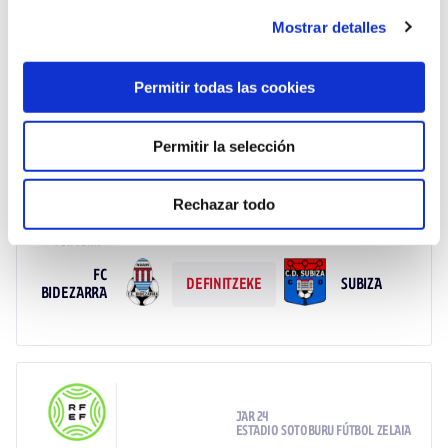
Mostrar detalles
AD SAN
SUBIZA
DEFINITZEKE
JUAN
Permitir todas las cookies
Permitir la selección
JAR 23
Rechazar todo
CAMPO MUNICIPAL DE NOÁIN - BIDEZARRA
FC
SUBIZA
DEFINITZEKE
BIDEZARRA
JAR 24
ESTADIO SOTOBURU FÚTBOL ZELAIA