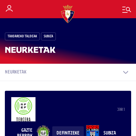
TAXOAREKO TALDEAK
SUBIZA
NEURKETAK
NEURKETAK
JAR 1
GAZTE
SUBIZA
DEFINITZEKE
BERRIAK