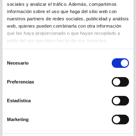
ESTADIO SOTOBURU FÚTBOL ZELAIA
sociales y analizar el tráfico. Además, compartimos
información sobre el uso que haga del sitio web con
nuestros partners de redes sociales, publicidad y análisis
AVANCE
SUBIZA
DEFINITZEKE
web, quienes pueden combinarla con otra información
EZCABARTE
que les haya proporcionado o que hayan recopilado a
partir del uso que haya hecho de sus servicios.
Selección
Necesario
de
JAR 21
CAMPO DE FÚTBOL SAN JUAN
consentimiento
Preferencias
CIRBONERO
SUBIZA
DEFINITZEKE
Estadística
Marketing
JAR 22
ESTADIO SOTOBURU FÚTBOL ZELAIA