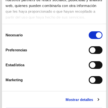
web, quienes pueden combinarla con otra información
que les haya proporcionado o que hayan recopilado a
JAR 19
ESTADI MUNICIPAL DE BADALONA
partir del uso que haya hecho de sus servicios.
JUVENIL
BADALONA
Selección
VALLE DE
DEFINITZEKE
U19
Necesario
ARANGUREN
de
consentimiento
Preferencias
Estadística
JAR 20
JUVENIL
CD
Marketing
VALLE DE
OBERENA
DEFINITZEKE
ARANGUREN
U19
Mostrar detalles