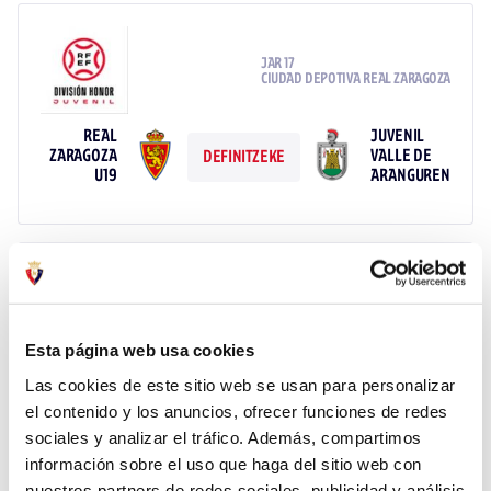
JAR 17
CIUDAD DEPOTIVA REAL ZARAGOZA
REAL
JUVENIL
ZARAGOZA
VALLE DE
DEFINITZEKE
U19
ARANGUREN
JAR 18
Esta página web usa cookies
JUVENIL
UE SANT
Las cookies de este sitio web se usan para personalizar
VALLE DE
ANDREU
DEFINITZEKE
el contenido y los anuncios, ofrecer funciones de redes
ARANGUREN
U19
sociales y analizar el tráfico. Además, compartimos
información sobre el uso que haga del sitio web con
nuestros partners de redes sociales, publicidad y análisis