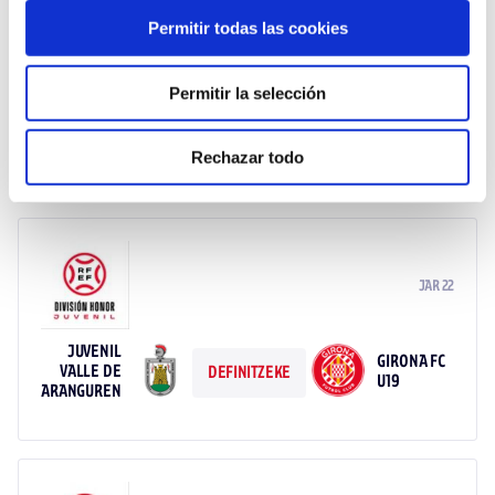
Permitir todas las cookies
JAR 21
MUNICIPAL D' HORTA
Permitir la selección
JUVENIL
CF DAMM
VALLE DE
DEFINITZEKE
U19
ARANGUREN
Rechazar todo
JAR 22
JUVENIL
GIRONA FC
VALLE DE
DEFINITZEKE
U19
ARANGUREN