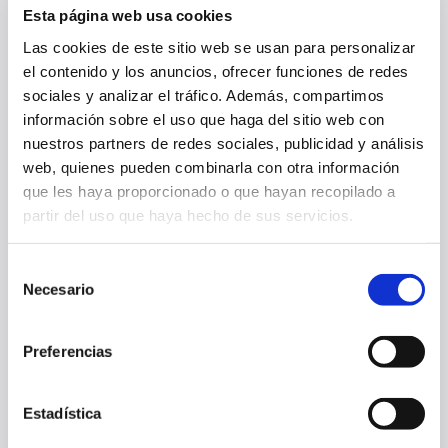
Esta página web usa cookies
Las cookies de este sitio web se usan para personalizar
el contenido y los anuncios, ofrecer funciones de redes
sociales y analizar el tráfico. Además, compartimos
información sobre el uso que haga del sitio web con
nuestros partners de redes sociales, publicidad y análisis
web, quienes pueden combinarla con otra información
que les haya proporcionado o que hayan recopilado a
partir del uso que haya hecho de sus servicios.
OSASUNA CAE ANTE EL NAPOLI EN EL CUARTO AMISTOSO (2-1)
Selección
05 ago. 2026
Necesario
PRIMER EQUIPO
de
consentimiento
Preferencias
Estadística