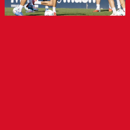
Los rojillos completarán la preparación
del encuentro liguero ejercitándose
mañana a puerta abierta en Tajonar
El Club Atlético Osasuna se ha ejercitado esta
mañana en Tajonar y ha continuado preparando
el encuentro ante el Villarreal C. F. (sábado, 20
de septiembre, 18:30 horas, Estadio de La
Cerámica). Los rojillos han completado una
sesión que ha constado de ejercicios de
activación, trabajo táctico y fútbol tenis. Aimar
Oroz ha continuado con su proceso de
recuperación.