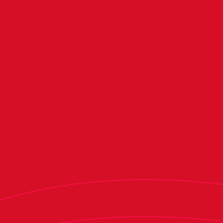
El equipo dirigido por Alessio Lisci completará la
preparación del partido liguero ejercitándose
mañana a puerta abierta en Tajonar a partir de
las 11:00 horas.