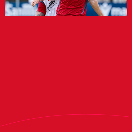
El Club Atlético Osasuna se ha ejercitado esta
mañana en Tajonar en la que ha sido la sexta
sesión de entrenamiento de la semana. Los
rojillos han realizado ejercicios de
activación, rondos y ataque-defensa.
Aimar Oroz se ha ejercitado en el interior de las
instalaciones debido a un esguince
postraumático en el tobillo izquierdo.
El equipo dirigido por Alessio Lisci entrenará
mañana a partir de las 10:30 horas en la que será
la última sesión previa al segundo amistoso de