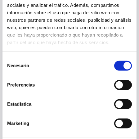
EL HUESCA
sociales y analizar el tráfico. Además, compartimos
información sobre el uso que haga del sitio web con
26 jul. 2025
OTRAS
nuestros partners de redes sociales, publicidad y análisis
web, quienes pueden combinarla con otra información
que les haya proporcionado o que hayan recopilado a
partir del uso que haya hecho de sus servicios.
Selección
Necesario
de
consentimiento
Preferencias
Estadística
OSASUNA COMPLETA LA SEGUNDA DOBLE SESIÓN DE LA SEMANA
Marketing
23 jul. 2025
OTRAS