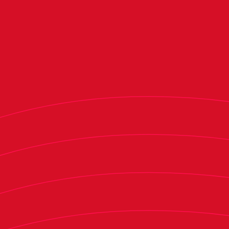
Publicación Censo Electoral provisional y
del 22 al 28 de
presentación de alegaciones:
julio de 2025 en las oficinas del Club Atlético
Osasuna en El Sadar. Durante este periodo se
podrán presentar alegaciones al censo en caso
de detectarse algún error en el mismo.
los días 29 y 30 de
Resolución de Alegaciones:
julio de 2025.
31 de
Publicación Censo Electoral Definitivo:
julio de 2025.
del 1 al 14
Presentación de las Candidaturas:
de agosto de 2025, ambos incluidos, con los
requisitos y durante los horarios contenidos en