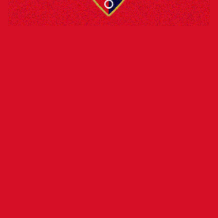
La Junta Electoral ha recibido esta tarde el
encargo, por parte de la Junta Directiva del Club
Atlético Osasuna, de iniciar el proceso para la
elección de un nuevo presidente. Dicho proceso
concluirá el domingo 14 de septiembre en el
encuentro ante el Rayo Vallecano en el estadio
de El Sadar, fecha señalada para la celebración
de los comicios. El club ha solicitado
formalmente a LaLiga la disputa del encuentro
en esa fecha para favorecer la participación de
todos los socios y socias de la entidad.
El presente proceso electoral se convoca