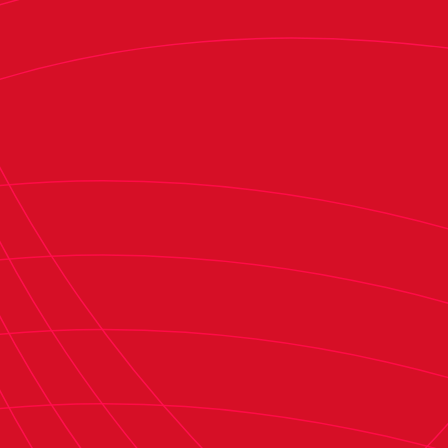
las normas electorales.
Del 18 al 20
Proclamación de las Candidaturas:
de agosto de 2025, ambos inclusive, la Junta
Electoral evaluará las candidaturas, procediendo
a su proclamación el día 21 de agosto.
deberá
Recurso contra la Proclamación:
presentarse ante la Junta Electoral dentro de los
dos días siguientes, es decir del 22 al 25 de
agosto.
Los días 26 y 27 de
Resolución de los recursos:
agosto se resolverán las alegaciones presentadas
contra la proclamación de las candidaturas.