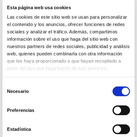
Estatutos y las condiciones fijadas por la Junta
Esta página web usa cookies
Electoral.
Las cookies de este sitio web se usan para personalizar
el contenido y los anuncios, ofrecer funciones de redes
sociales y analizar el tráfico. Además, compartimos
Solicitud del voto por correo: del 22 de julio al 29
información sobre el uso que haga del sitio web con
de agosto de 2025 en las oficinas del club en el
nuestros partners de redes sociales, publicidad y análisis
estadio de El Sadar presentando el DNI y el carnet
web, quienes pueden combinarla con otra información
de socio.
que les haya proporcionado o que hayan recopilado a
partir del uso que haya hecho de sus servicios.
Envío de la documentación electoral: los días 29 de
agosto al 1 de septiembre de 2025.
Selección
Necesario
Entrega del voto emitido: entre los días 1 y 10 de
de
consentimiento
septiembre de 2025, ambos inclusive.
Preferencias
Estadística