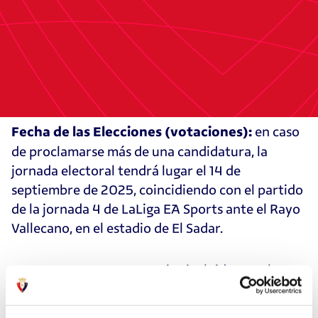
28 de
Proclamación de Candidaturas firmes:
agosto de 2025.
del 29 de agosto al 11 de
Campaña Electoral:
septiembre de 2025.
en caso
Fecha de las Elecciones (votaciones):
de proclamarse más de una candidatura, la
jornada electoral tendrá lugar el 14 de
septiembre de 2025, coincidiendo con el partido
de la jornada 4 de LaLiga EA Sports ante el Rayo
Vallecano, en el estadio de El Sadar.
Los socios incluidos en el
Voto por Correo:
censo electoral podrán ejercer el derecho al voto
por correo, conforme al artículo 39 de los