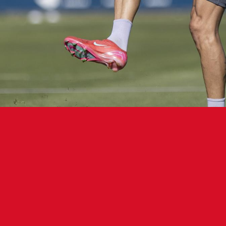
 rojillos continúan preparándose en 
irán al Lorient en la primera prueb
lub Atlético Osasuna ha completado la segunda sesió
citándose a puerta abierta en Tajonar esta tarde, tra