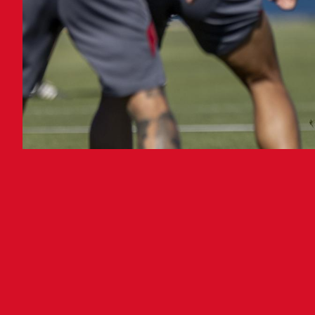
Los
med
El C
ejer