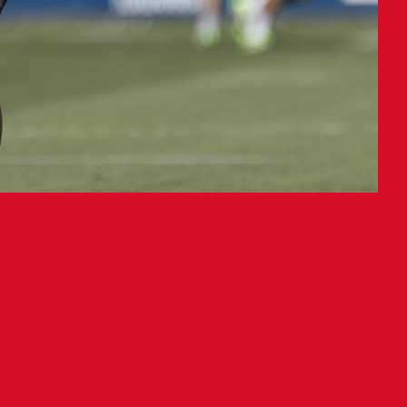
Tajonar y este sábado se
a de la pretemporada
n de entrenamiento del día
s hacer lo propio hoy por la mañana.