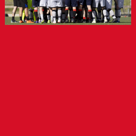
Osasuna Genuine viaja este fin de semana a
Bilbao donde disputará la cuarta y última fase de
LALIGA Genuine. Los rojillos disputarán entre el
sábado y el domingo tres encuentros en las
Instalaciones de Lezama midiéndose ante
Barcelona, Reus y Cádiz para finalizar su
temporada 2024/25.
La convocatoria para esta última fase está
compuesta por: David Barrio, Iker Prat, Raúl
Xabier Capablo, Denisse Vanesa Vera, Krasimir
Marinov, Marc Rodríguez, Ander Lizarraga, Koldo