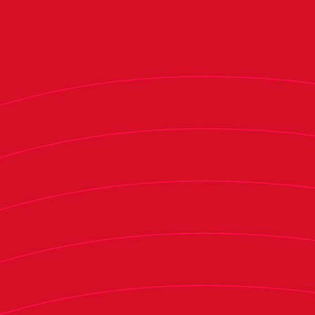
Caralán, Alberto Fernández, Ioar Barreneche,
Lino Sebastián Valero, Aritz García, Aitor Cerdán,
Danny Fabricio Salao, Aimar Aguirre.
Completarán la expedición rojilla, el cuerpo
técnico formado por: Javier Perujo, Ibai Merino,
Isabel Sánchez y Mikel Satrústegui.
Señalamientos
Fundació Barça – Osasuna | Sábado, 31 de mayo |
10:00 horas | Campo 5
Osasuna – Fundació Futbol Base Reus | Sábado,
31 de mayo | 16:30 horas | Campo 6