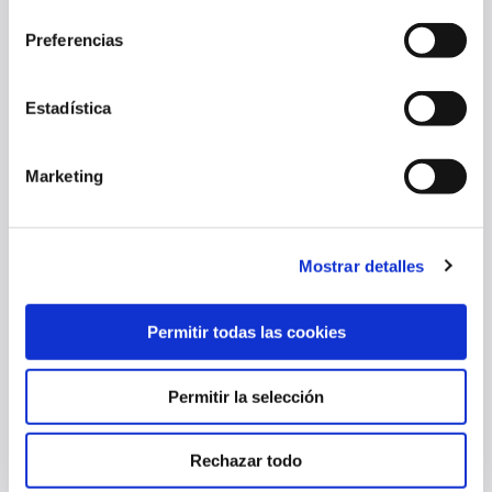
consentimiento
26 jul. 2025
Preferencias
OTRAS
Estadística
Marketing
Mostrar detalles
Permitir todas las cookies
OSASUNA AVANZA EN SU PREPARACIÓN EN LA PRETEMPORADA
Permitir la selección
24 jul. 2025
OTRAS
Rechazar todo