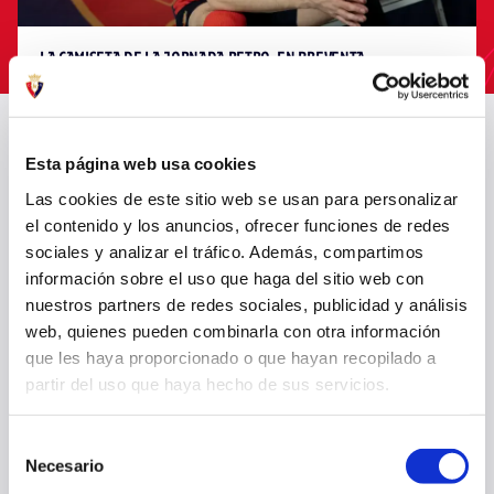
LA CAMISETA DE LA JORNADA RETRO, EN PREVENTA
23 mar. 2026
OTRAS
Esta página web usa cookies
Las cookies de este sitio web se usan para personalizar
el contenido y los anuncios, ofrecer funciones de redes
sociales y analizar el tráfico. Además, compartimos
información sobre el uso que haga del sitio web con
nuestros partners de redes sociales, publicidad y análisis
web, quienes pueden combinarla con otra información
que les haya proporcionado o que hayan recopilado a
partir del uso que haya hecho de sus servicios.
Selección
OSASUNA COMPLETA LA ÚLTIMA SESIÓN PREVIA AL PARTIDO ANTE
Necesario
de
EL HUESCA