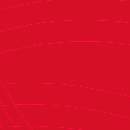
juego en Osasuna’, destinado a personas con
discapacidad; la Escuela de Fútbol en el Centro
Penitenciario busca fomentar la inclusión social
a través del fútbol, transmitiendo los valores del
Club Atlético Osasuna: trabajo en equipo,
esfuerzo y respeto.
En esta edición, han participado un total de 54
personas, 42 hombres y 12 mujeres. Por segundo
año consecutivo, el módulo femenino se ha
sumado a la actividad, con dos entrenamientos
de 90 minutos cada uno. En cuanto al módulo
masculino, 38 internos se dividieron en dos
grupos, completando cinco sesiones de una hora
de duración y disputando un triangular amistoso
frente a Osasuna Veteranos.