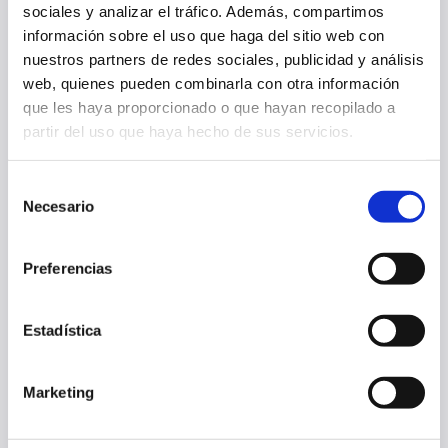
sociales y analizar el tráfico. Además, compartimos
información sobre el uso que haga del sitio web con
nuestros partners de redes sociales, publicidad y análisis
web, quienes pueden combinarla con otra información
que les haya proporcionado o que hayan recopilado a
partir del uso que haya hecho de sus servicios.
EL LUNES 3 DE AGOSTO COMENZARÁ UNA NUEVA EDICIÓN DE
'FÚTBOL PLAZA'
Selección
Necesario
de
17 jul. 2026
consentimiento
FUNDACIÓN OSASUNA
Preferencias
Estadística
Marketing