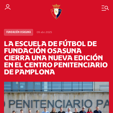
09 abr. 2025
FUNDACIÓN OSASUNA
LA ESCUELA DE FÚTBOL DE
FUNDACIÓN OSASUNA
CIERRA UNA NUEVA EDICIÓN
EN EL CENTRO PENITENCIARIO
DE PAMPLONA