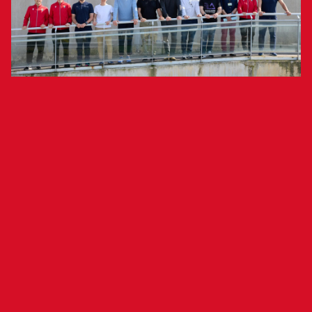
Vicente Moreno, Josu Domínguez, Sergio
Herrera, Josune Urdániz y César Muniáin
participaron en una charla que sirvió de
colofón a una nueva edición de la
actividad.
Este pasado miércoles se ha puesto el broche
final a una nueva edición de la actividad de
fútbol en el Centro Penitenciario, impulsada por
la Fundación Osasuna. El acto de clausura
consistió en una charla-coloquio que contó con