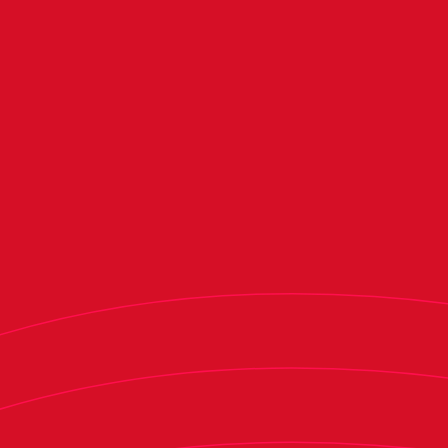
la presencia de los entrenadores Vicente Moreno
y Josu Domínguez, los capitanes Sergio Herrera
y Josune Urdaniz, así como el vicepresidente
segundo del club, César Muniáin. Esta charla fue
el cierre perfecto a una actividad que incluyó
cinco sesiones de entrenamiento durante los
meses de marzo y abril, y un torneo triangular
amistoso con la participación de Osasuna
Veteranos.
Desde 2002, esta iniciativa forma parte del
programa de actividades deportivas y sociales
que la Fundación Osasuna dirige a colectivos
vulnerables o en riesgo de exclusión social. Junto
a proyectos como ‘InterGOL’, orientado a
adolescentes con medidas judiciales;
‘FutboleANDO’, para mayores de 65 años; o ‘Yo