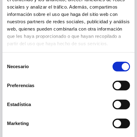
sociales y analizar el tráfico. Además, compartimos
información sobre el uso que haga del sitio web con
nuestros partners de redes sociales, publicidad y análisis
LA CAMISETA DE LA JORNADA RETRO, EN PREVENTA
web, quienes pueden combinarla con otra información
que les haya proporcionado o que hayan recopilado a
partir del uso que haya hecho de sus servicios.
23 mar. 2026
OTRAS
Selección
Necesario
de
consentimiento
Preferencias
Estadística
Marketing