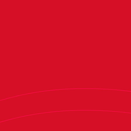
Prat, Rubén Flores, Ismael Dione, Asier Bolivar,
Vanesa Vera, Krasimir Marinov, Marc Rodriguez,
Koldo Catalan, Ioar Barreneche, Lino Valero,
Tatiana Hernández, Danny Salao y Aimar
Aguirre. Por su parte, el cuerpo técnico está
conformado por Ibai Merino, Javier Perujo,
Isabel Sánchez y Gorka Goñi.
Isabel Sánchez, miembro del cuerpo técnico
de Osasuna Genuine: "Trabajamos muchísimo
la parte social, nos importa que vengan aquí y
se lleven algo para mejorar en su día a día"
Isabel Sánchez, miembro del cuerpo técnico de
Osasuna Genuine, ha valorado el trabajo que