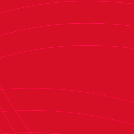
realizan con los jugadores tanto dentro como
fuera del campo: "Trabajamos muchísimo la parte
social, es cierto que jugamos a fútbol y
competimos, pero nos importa mucho más que
vengan aquí y que se lleven algo para trabajar en
casa, para mejorar en su día a día". "El resultado
pasa a un segundo plano. Se vuelven el domingo
llenos de emociones y de experiencias, y el lunes
cuando vuelven a sus trabajos o a sus clases,
comparten todo lo que han vivido", añadió.
La preparadora rojilla quiso destacar el papel de
las familias en la formación de los jugadores: "Las
familias están al corriente de estos objetivos, de
lo que estamos trabajando con ellos, porque son
cosas que normalmente quieren trasladar a su