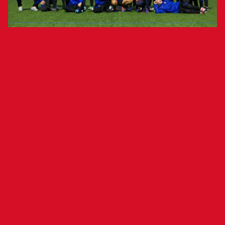
Los rojillos viajan A Coruña, donde se
enfrentarán a Rayo Vallecano y Getafe.
Osasuna Genuine disputará este próximo fin de
semana la segunda fase de LaLiga Genuine, que
se disputará en
la Ciudad Deportiva de
Abegondo (A Coruña). Tras participar en la
primera fase celebrada en Tarragona, los rojillos
viajan a A Coruña y jugarán el sábado, 15 de
marzo, frente al Rayo Vallecano y Getafe.
La expedición rojilla está formada por Oier
Altuna, Juan Carlos Santana, David Barrio, Iker