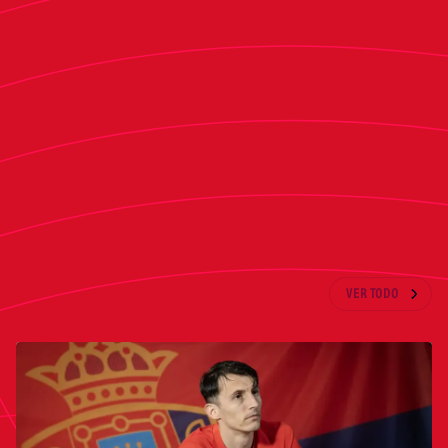
equipos en su estructura, tres de categoría
masculina que militan en Primera Regional,
Segunda Juvenil y Alevín Fútbol 8
respectivamente, así como otros dos en
modalidad femenina, uno Cadete-Infantil y otro
de Alevín fútbol 8.
ÚLTIMAS NOTICIAS
VER TODO