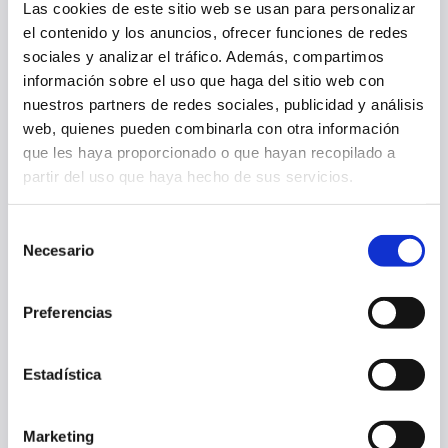
Las cookies de este sitio web se usan para personalizar
el contenido y los anuncios, ofrecer funciones de redes
sociales y analizar el tráfico. Además, compartimos
OSASUNA COMPLETA LA ÚLTIMA SESIÓN PREVIA AL PARTIDO ANTE
información sobre el uso que haga del sitio web con
EL HUESCA
nuestros partners de redes sociales, publicidad y análisis
web, quienes pueden combinarla con otra información
26 jul. 2025
OTRAS
que les haya proporcionado o que hayan recopilado a
partir del uso que haya hecho de sus servicios.
Selección
Necesario
de
consentimiento
Preferencias
Estadística
Marketing
OSASUNA AVANZA EN SU PREPARACIÓN EN LA PRETEMPORADA