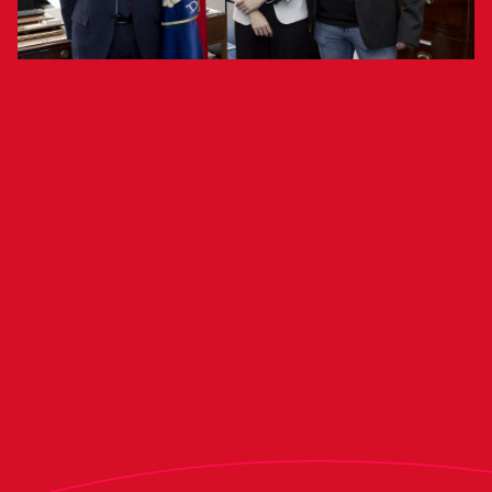
Los presidentes de ambas entidades han
suscrito un acuerdo hasta el 2026
El Club Atlético Osasuna ha suscrito un convenio
con el Club de Fútbol Sabeit, entidad de la
localidad navarra de Tiebas. El acuerdo tendrá
vigencia hasta el 30 de junio de 2026 y fue
firmado por los presidentes de ambos clubes,
Luis Sabalza y María José Baena, que estuvo
acompañada por el secretario de su entidad,
Martín Goñi.
El Club de Fútbol Sabeit cuenta con cinco