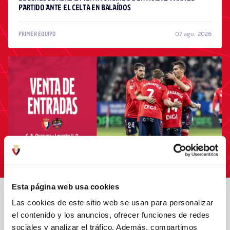
PARTIDO ANTE EL CELTA EN BALAÍDOS
07 ago. 2026
PRIMER EQUIPO
Esta página web usa cookies
EL LUNES SE PONDRÁN A LA VENTA LAS ENTRADAS PARA EL
OSASUNA - LEVANTE
Las cookies de este sitio web se usan para personalizar
el contenido y los anuncios, ofrecer funciones de redes
sociales y analizar el tráfico. Además, compartimos
07 ago. 2026
PRIMER EQUIPO