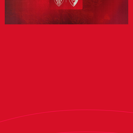
El encuentro se disputará el 14, 15 o 16
de enero en San Mamés
El Club Atlético Osasuna se medirá al Athletic
Club en los octavos de final de la Copa del Rey
2024/25. Los rojillos han conocido hoy a su rival
en la competición copera tras el sorteo
celebrado en la Real Federación Española de
Fútbol (RFEF).
La eliminatoria, que es a partido único, se
disputará el 14, 15 o 16 de enero en San Mamés.