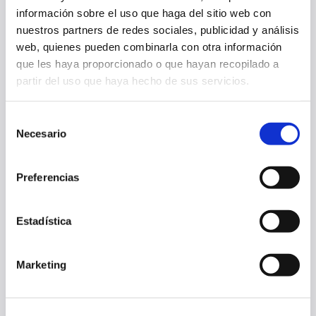
información sobre el uso que haga del sitio web con
nuestros partners de redes sociales, publicidad y análisis
web, quienes pueden combinarla con otra información
que les haya proporcionado o que hayan recopilado a
partir del uso que haya hecho de sus servicios.
Selección
Necesario
de
consentimiento
Preferencias
OSASUNA COMPLETA LA ÚLTIMA SESIÓN ANTES DE MEDIRSE AL
Estadística
AL-AIN
07 ago. 2026
Marketing
PRIMER EQUIPO