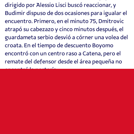
dirigido por Alessio Lisci buscó reaccionar, y
Budimir dispuso de dos ocasiones para igualar el
encuentro. Primero, en el minuto 75, Dmitrovic
atrapó su cabezazo y cinco minutos después, el
guardameta serbio desvió a córner una volea del
croata. En el tiempo de descuento Boyomo
encontró con un centro raso a Catena, pero el
remate del defensor desde el área pequeña no
encontró la portería.
El próximo compromiso de Osasuna será el
domingo 14 de septiembre, a partir de las 18:30
horas, en El Sadar frente al Rayo Vallecano, en la
cuarta jornada de LALIGA EASPORTS.