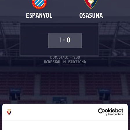
ESPANYOL
OSASUNA
1
-
0
DOM. 31 AGO. - 19:30
RCDE STADIUM , BARCELONA