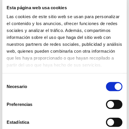
45'
Esta página web usa cookies
Las cookies de este sitio web se usan para personalizar
el contenido y los anuncios, ofrecer funciones de redes
8
IKER MUÑOZ
sociales y analizar el tráfico. Además, compartimos
65'
información sobre el uso que haga del sitio web con
nuestros partners de redes sociales, publicidad y análisis
web, quienes pueden combinarla con otra información
21
VÍCTOR MUÑOZ
que les haya proporcionado o que hayan recopilado a
45'
partir del uso que haya hecho de sus servicios.
Selección
AURKARIAREN HAMAIKAKOAK
Necesario
de
consentimiento
Preferencias
TITULARRAK
Estadística