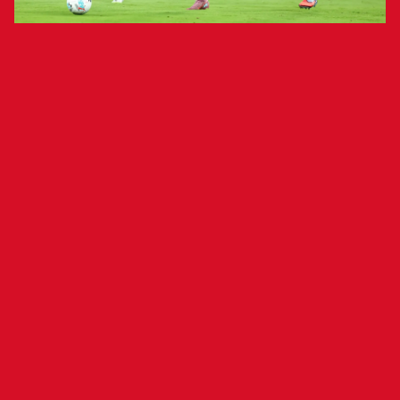
Talde gorritxoak Real Betisen aurka
galdu du lehen zatian bi gol jasota
Club Atlético Osasunak (2-0) galdu zuen La
Cartuja estadioan Real Betisen aurka, Ez Abdek
eta C. Hernándezen lehen zatian sartutako
golekin.
Partidaren lehen minutuetan jokoak parekatuta
jarraitu zuen, aukerarik handirik gabe bi
taldeentzat. Hala ere, Real Betisek markagailuan
aurreratu zen Ez Abderen gol bati esker, 23.
minutuan. Markagailuan aurretik jarrita, etxeko
taldeak neurri handiagoan hartu zuen jokoaren