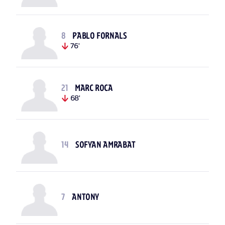
8
PABLO FORNALS
76'
21
MARC ROCA
68'
14
SOFYAN AMRABAT
7
ANTONY