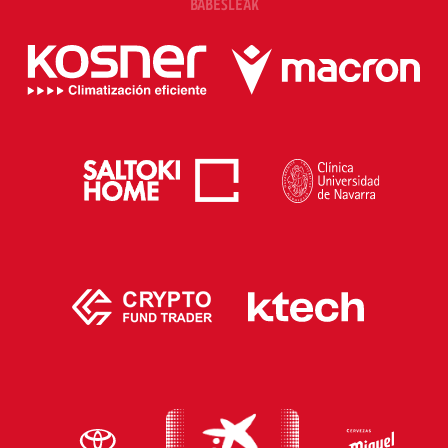
BABESLEAK