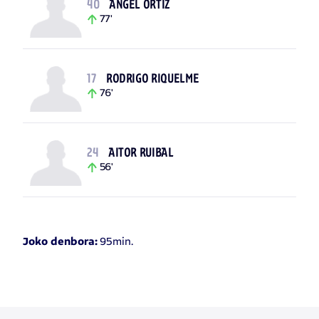
40
ÁNGEL ORTIZ
77'
17
RODRIGO RIQUELME
76'
24
AITOR RUIBAL
56'
95min.
Joko denbora: