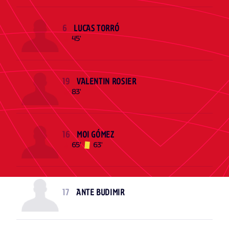
6
LUCAS TORRÓ
45'
19
VALENTIN ROSIER
83'
16
MOI GÓMEZ
65'
63'
17
ANTE BUDIMIR