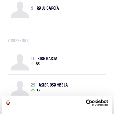
9
RAÚL GARCÍA
ORDEZKOAK
11
KIKE BARJA
83'
29
ASIER OSAMBELA
83'
18
SHERALDO BECKER