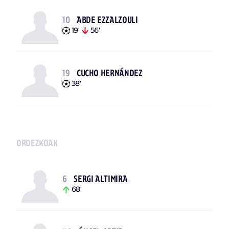
10
ABDE EZZALZOULI
19'
56'
19
CUCHO HERNÁNDEZ
38'
ORDEZKOAK
6
SERGI ALTIMIRA
68'