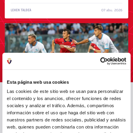
07 abu. 2026
LEHEN TALDEA
Esta página web usa cookies
Las cookies de este sitio web se usan para personalizar
el contenido y los anuncios, ofrecer funciones de redes
OSASUNAK NAPOLIREN AURKA GALDU DU LAUGARREN
sociales y analizar el tráfico. Además, compartimos
LAGUNARTEKOAN (2-1)
información sobre el uso que haga del sitio web con
nuestros partners de redes sociales, publicidad y análisis
05 abu. 2026
LEHEN TALDEA
web, quienes pueden combinarla con otra información