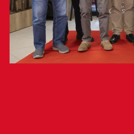
Klu
baz
fi