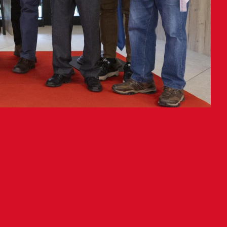
kerrak eman dizkie
kutsitako