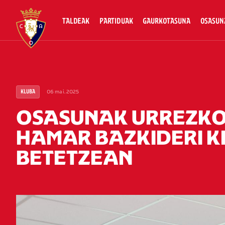
TALDEAK
PARTIDUAK
GAURKOTASUNA
OSASUN
06 mai. 2025
KLUBA
OSASUNAK URREZKO 
HAMAR BAZKIDERI KL
BETETZEAN