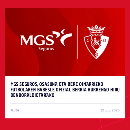
MGS SEGUROS, OSASUNA ETA BERE OINARRIZKO
FUTBOLAREN BABESLE OFIZIAL BERRIA HURRENGO HIRU
DENBORALDIETARAKO
22 uzt. 2026
KLUBA