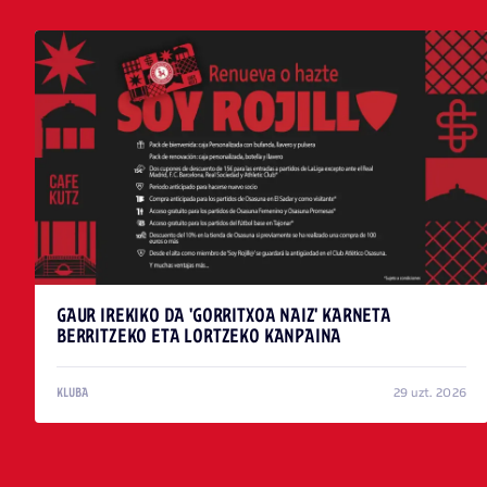
GAUR IREKIKO DA 'GORRITXOA NAIZ' KARNETA
BERRITZEKO ETA LORTZEKO KANPAINA
29 uzt. 2026
KLUBA