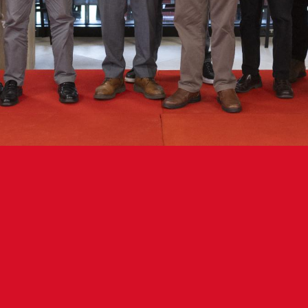
beko presidenteak, Luis Sabalzak, es
kideei erakunde gorritxoarekiko era
deltasunagatik eta konpromisoagatik