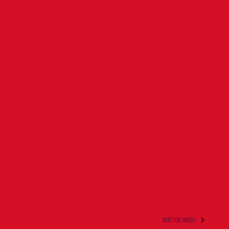
Urrezko Intsigniak bazkideei,
itibo batekin. Hauek izan dira
po, Luis Ayesa San Juan, José Viedma
, Ángel Zuasti Villar, Carlos Alberto
a José Javier Garatea Larrambebere.
GUZTIA IKUSI