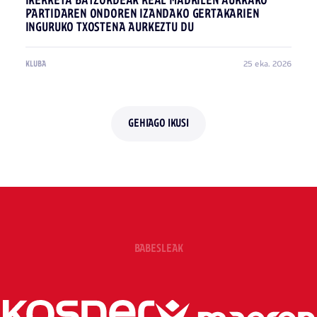
IKERKETA BATZORDEAK REAL MADRILEN AURKAKO
PARTIDAREN ONDOREN IZANDAKO GERTAKARIEN
INGURUKO TXOSTENA AURKEZTU DU
25 eka. 2026
KLUBA
GEHIAGO IKUSI
BABESLEAK