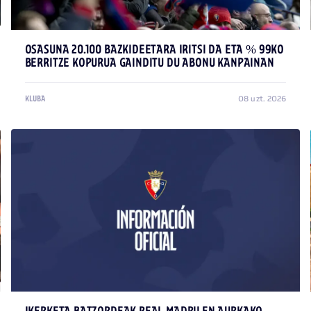
OSASUNA 20.100 BAZKIDEETARA IRITSI DA ETA % 99KO
BERRITZE KOPURUA GAINDITU DU ABONU KANPAINAN
08 uzt. 2026
KLUBA