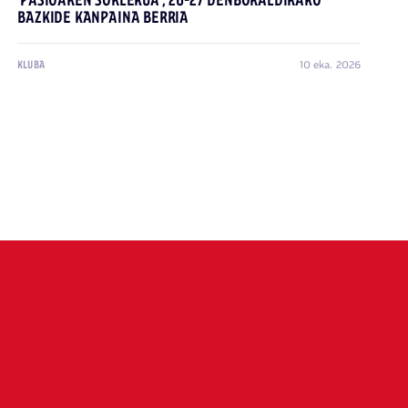
'PASIOAREN SORLEKUA', 26-27 DENBORALDIRAKO
BAZKIDE KANPAINA BERRIA
10 eka. 2026
KLUBA