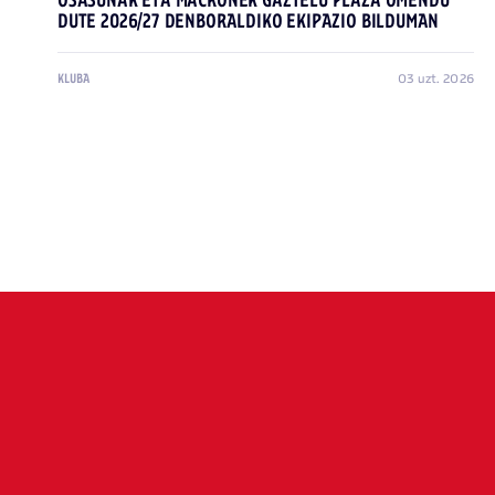
OSASUNAK ETA MACRONEK GAZTELU PLAZA OMENDU
DUTE 2026/27 DENBORALDIKO EKIPAZIO BILDUMAN
03 uzt. 2026
KLUBA