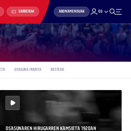
ABONAMENDUAK
EU
SARRERAK
ETA
OSASUNA IRRATIA
BESTEAK
OSASUNAREN HIRUGARREN KAMSIETA 1920AN