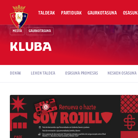
TALDEAK
PARTIDUAK
GAURKOTASUNA
OSASUN
MEDIA
GAURKOTASUNA
KLUBA
DENAK
LEHEN TALDEA
OSASUNA PROMESAS
NESKEN OSASUNA