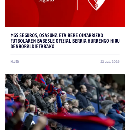
MGS SEGUROS, OSASUNA ETA BERE OINARRIZKO
FUTBOLAREN BABESLE OFIZIAL BERRIA HURRENGO HIRU
DENBORALDIETARAKO
22 uzt. 2026
KLUBA