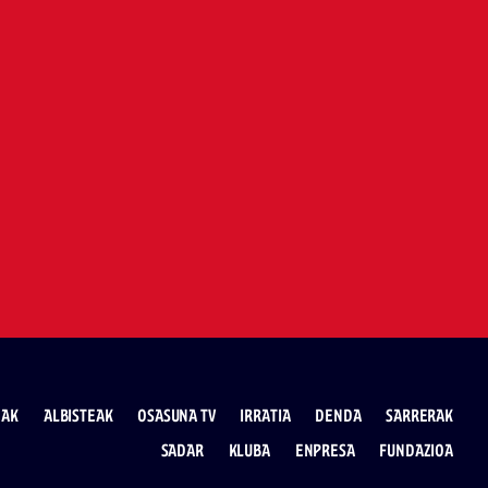
EAK
ALBISTEAK
OSASUNA TV
IRRATIA
DENDA
SARRERAK
SADAR
KLUBA
ENPRESA
FUNDAZIOA