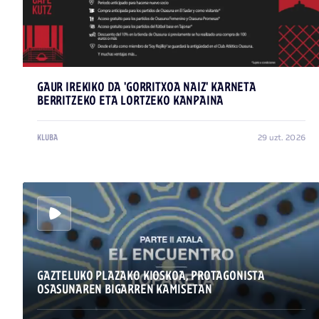
GAUR IREKIKO DA 'GORRITXOA NAIZ' KARNETA
BERRITZEKO ETA LORTZEKO KANPAINA
29 uzt. 2026
KLUBA
GAZTELUKO PLAZAKO KIOSKOA, PROTAGONISTA
OSASUNAREN BIGARREN KAMISETAN