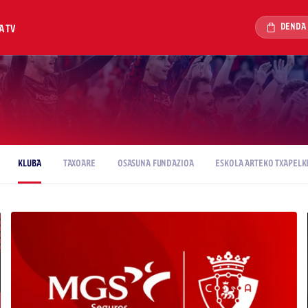
DENDA
A TV
KLUBA
TAXOARE
OSASUNA FUNDAZIOA
ESKOLA ARTEKO TXAPELK