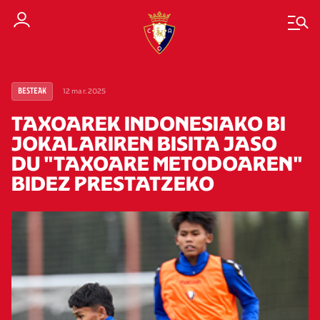
12 mar. 2025
BESTEAK
TAXOAREK INDONESIAKO BI
JOKALARIREN BISITA JASO
DU "TAXOARE METODOAREN"
BIDEZ PRESTATZEKO