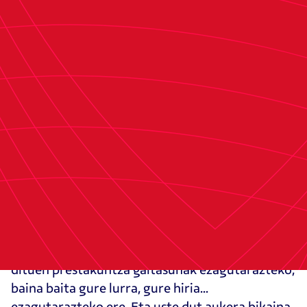
"Futbolak ate asko ireki ditzake, zentzu honetan
Osasunak ahalmen izugarria du. Mutil horiek
hona etortzen direnean, prestakuntza horretaz
gain, Osasunako kadete mailako taldean
murgiltzea, beraientzat, exijitzea da, zein
mailatan dauden ikustea, hemen egoterakoan
planteatzen diren helburu asko daude, baina
dena ez da futbola. Harrobiko jokalari batek
hemen bizi duena bizitzeko aukera izateaz gain,
gure lurra, kultura eta gastronomia
ezagutarazteko aukera ere badugu ", azaldu du
Alcaldek.
"Guretzat aukera bikaina da Osasunak harrobian
dituen prestakuntza gaitasunak ezagutarazteko,
baina baita gure lurra, gure hiria...
ezagutarazteko ere. Eta uste dut aukera bikaina