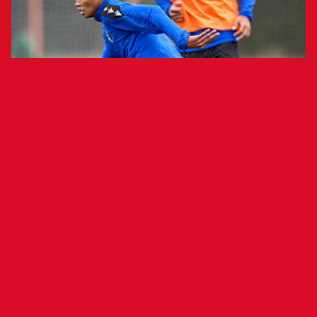
Metodo Ekkonoren eskutik, Osasunako
harrobiak bere metodologia emango die
PT LIB Indonesiako harrobiko bi
jokalariri, futbola gainditzen duen
esperientzia batean.
Club Atlético Osasunako harrobiak, Taxoarek,
munduko jokalarien prestakuntzan erreferente
gisa duen ospea berretsi du. Oraingoan, Ekkono
metodoarekin lankidetzan, Indonesiako LIB PTko
16 urtez azpiko harrobiko bi harrobiri harrera
egin die, beren metodologiaren arabera presta