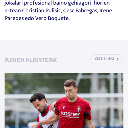
jokalari profesional baino gehiagori, horien
artean Christian Pulisic, Cesc Fabregas, Irene
Paredes edo Vero Boquete.
AZKEN ALBISTEAK
GUZTIA IKUSI