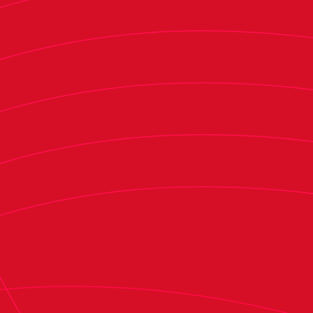
gaitasunak ezagutarazteko, baina baita gure
lurra ezagutarazteko ere".
Taxoaren entrenatzeko aukeratutako jokalariak
Waliyuddin Shofa erdiko defentsa (Persib
Bandung) eta Rohmat Nuridaya eskuin muturra
(PSM Makassar) dira. Peres Akwila (Persija
Yakarta) ezker hegalekoak ere parte hartzea
aurreikusita zegoen, baina ezin izan zuen
Nafarroara bidaiatu bere herrialdeko 18 urtez
azpiko selekzioak deitu zuelako. Egonaldian
zehar, jokalari hauek futbol formakuntza bat
jasotzen ari dira, goizetan espainiera klaseak
emanez eta Nafarroako toki enblematikoetara
bisita eginez.