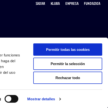
SADAR
KLUBA
ENPRESA
FUNDAZIOA
Permitir todas las cookies
JARRAI IEZAGUZU
APP JAITSI
er funciones
 haga del
Permitir la selección
den
r del uso
Rechazar todo
g
Mostrar detalles