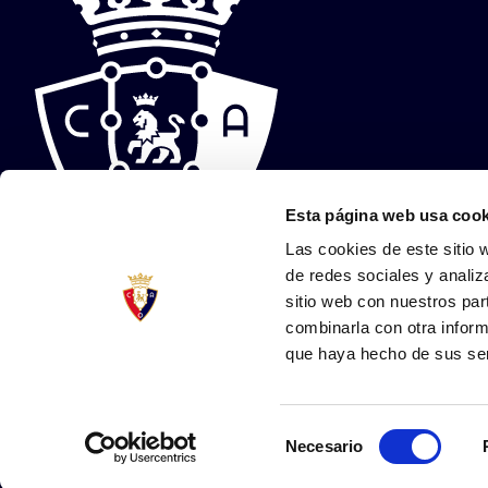
Esta página web usa cook
Las cookies de este sitio 
de redes sociales y analiz
sitio web con nuestros par
combinarla con otra inform
que haya hecho de sus ser
Lege-ohar
Pribatutasun-politika
Cookie-politika
Arsol Eskubideak erabilt
Selección
Necesario
©2025 CA Osasuna
-egina
Lobo
de
consentimiento