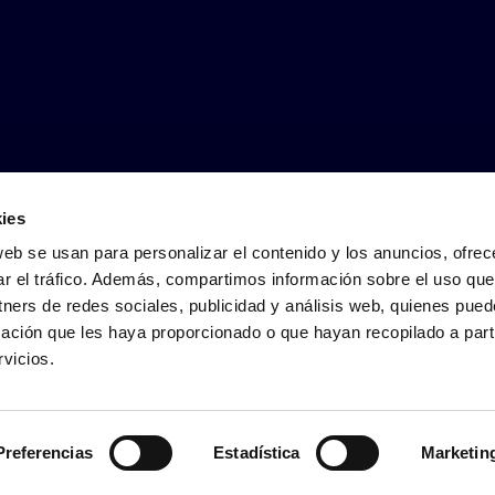
ies
web se usan para personalizar el contenido y los anuncios, ofrec
ar el tráfico. Además, compartimos información sobre el uso que
tners de redes sociales, publicidad y análisis web, quienes pue
ación que les haya proporcionado o que hayan recopilado a parti
vicios.
zea
Kudeaketa politikak
Irisgarritasun-adierazpena
Preferencias
Estadística
Marketin