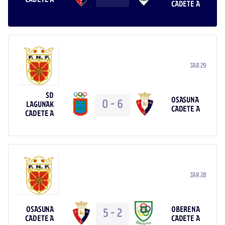
CADETE A
JAR 29
SD
OSASUNA
0
-
6
LAGUNAK
CADETE A
CADETE A
JAR 28
OSASUNA
OBERENA
5
-
2
CADETE A
CADETE A