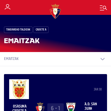
TAXOAREKO TALDEAK
CADETE A
EMAITZAK
EMAITZAK
JAR 30
A.D. SAN
OSASUNA
6
-
1
JUAN
CADETE A