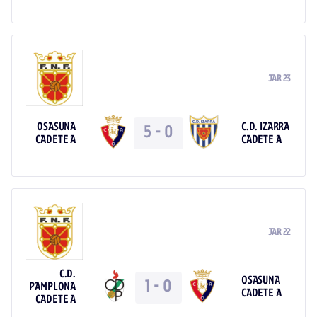
JAR 23
OSASUNA
C.D. IZARRA
5
-
0
CADETE A
CADETE A
JAR 22
C.D.
OSASUNA
1
-
0
PAMPLONA
CADETE A
CADETE A