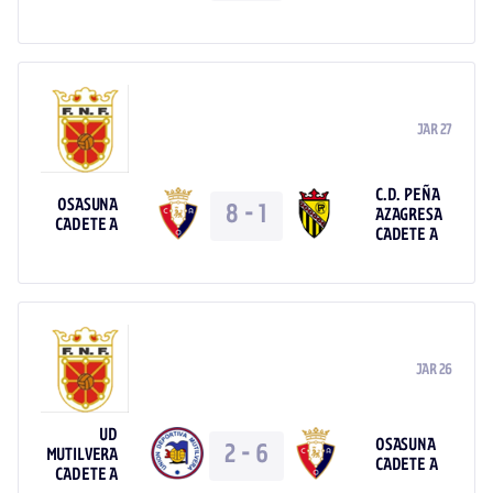
JAR 27
C.D. PEÑA
OSASUNA
8
-
1
AZAGRESA
CADETE A
CADETE A
JAR 26
UD
OSASUNA
2
-
6
MUTILVERA
CADETE A
CADETE A