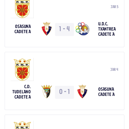
JAR 5
U.D.C.
OSASUNA
1
-
4
TXANTREA
CADETE A
CADETE A
JAR 4
C.D.
OSASUNA
0
-
1
TUDELANO
CADETE A
CADETE A