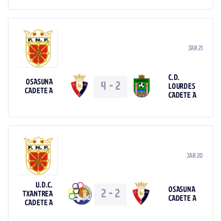
JAR 21
C.D.
OSASUNA
4
-
2
LOURDES
CADETE A
CADETE A
JAR 20
U.D.C.
OSASUNA
2
-
2
TXANTREA
CADETE A
CADETE A