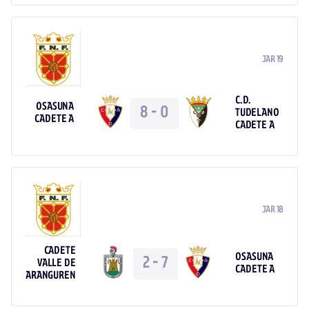
JAR 19
C.D.
OSASUNA
8
-
0
TUDELANO
CADETE A
CADETE A
JAR 18
CADETE
OSASUNA
2
-
7
VALLE DE
CADETE A
ARANGUREN