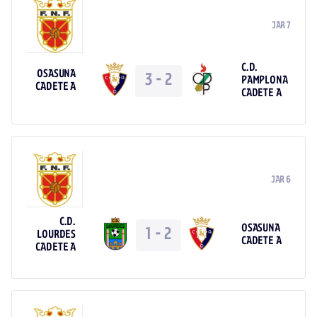
JAR 7
C.D.
OSASUNA
3
-
2
PAMPLONA
CADETE A
CADETE A
JAR 6
C.D.
OSASUNA
1
-
2
LOURDES
CADETE A
CADETE A