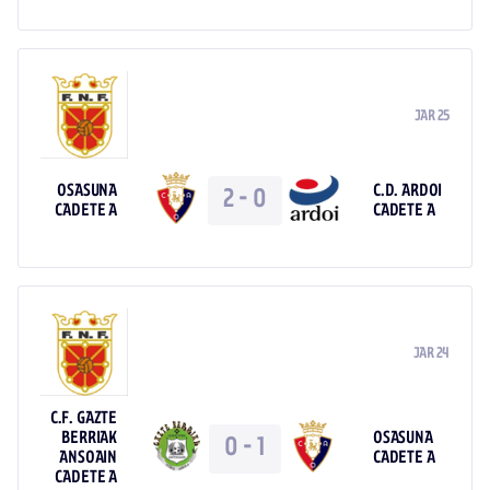
JAR 25
OSASUNA
C.D. ARDOI
2
-
0
CADETE A
CADETE A
JAR 24
C.F. GAZTE
BERRIAK
OSASUNA
0
-
1
ANSOAIN
CADETE A
CADETE A