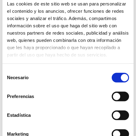
Las cookies de este sitio web se usan para personalizar
el contenido y los anuncios, ofrecer funciones de redes
sociales y analizar el tráfico. Además, compartimos
JAR 15
información sobre el uso que haga del sitio web con
nuestros partners de redes sociales, publicidad y análisis
A.D. SAN
OSASUNA
web, quienes pueden combinarla con otra información
2
-
0
JUAN
CADETE A
que les haya proporcionado o que hayan recopilado a
CADETE A
partir del uso que haya hecho de sus servicios.
Selección
Necesario
de
JAR 13
consentimiento
Preferencias
OBERENA
OSASUNA
0
-
0
CADETE A
CADETE A
Estadística
Marketing