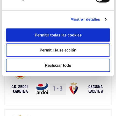
JAR 11
Mostrar detalles
UD
OSASUNA
1
-
2
MUTILVERA
Permitir todas las cookies
CADETE A
CADETE A
Permitir la selección
Rechazar todo
JAR 10
C.D. ARDOI
OSASUNA
1
-
3
CADETE A
CADETE A