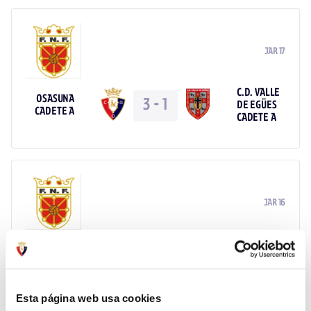
JAR 17
C.D. VALLE
OSASUNA
3
-
1
DE EGÜES
CADETE A
CADETE A
JAR 16
CD KIROL
OSASUNA
1
-
5
SPORT
CADETE A
CADETE A
Esta página web usa cookies