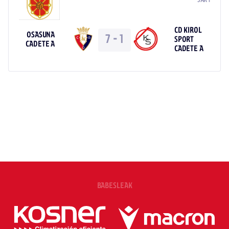
JAR 1
CD KIROL
OSASUNA
7
-
1
SPORT
CADETE A
CADETE A
BABESLEAK