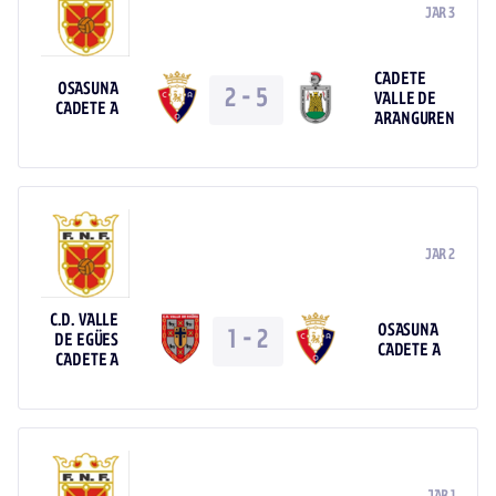
JAR 3
CADETE
OSASUNA
2
-
5
VALLE DE
CADETE A
ARANGUREN
JAR 2
C.D. VALLE
OSASUNA
1
-
2
DE EGÜES
CADETE A
CADETE A