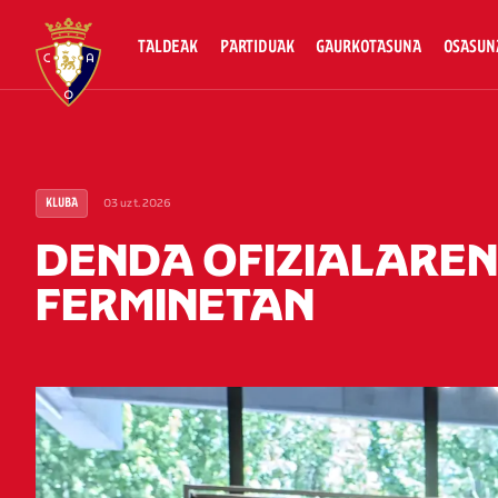
TALDEAK
PARTIDUAK
GAURKOTASUNA
OSASUN
03 uzt. 2026
KLUBA
DENDA OFIZIALAREN
FERMINETAN