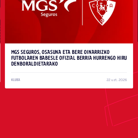
MGS SEGUROS, OSASUNA ETA BERE OINARRIZKO
FUTBOLAREN BABESLE OFIZIAL BERRIA HURRENGO HIRU
DENBORALDIETARAKO
22 uzt. 2026
KLUBA