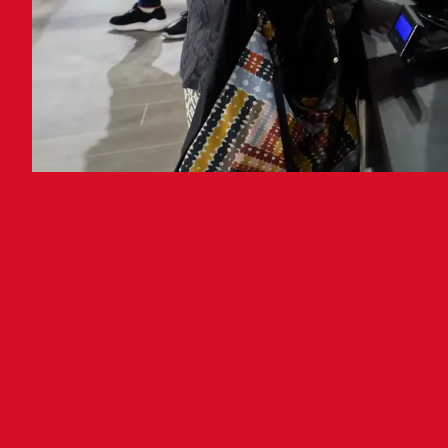
Sad
10
Osas
Ferm
Best