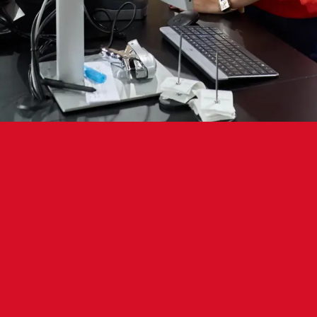
arreko denda uztailaren 8, 9, 10, 13 
:00etatik 14:00etara
unak Sadarren duen denda ofizialak bere ohiko ord
in jaietan. Uztailaren 8, 9, 10, 13 eta 14an denda 10:
alde, uztailaren 6, 7, 11 eta 12an itxita egongo da.