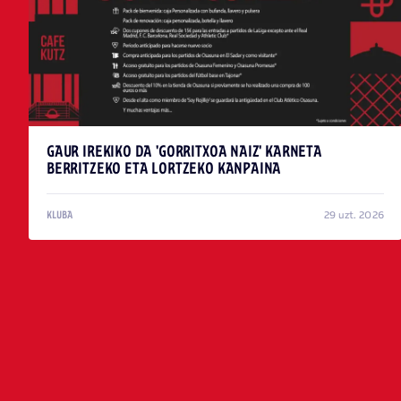
GAUR IREKIKO DA 'GORRITXOA NAIZ' KARNETA
BERRITZEKO ETA LORTZEKO KANPAINA
29 uzt. 2026
KLUBA