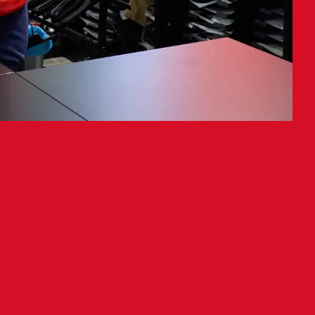
eta 14an irekiko da
utegia aldatuko du 2026ko San
00etatik 14:00etara irekiko da.