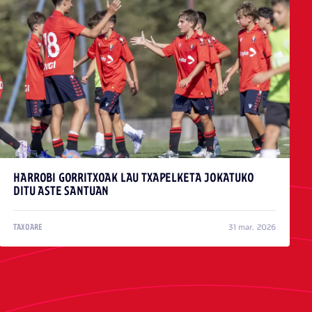
HARROBI GORRITXOAK LAU TXAPELKETA JOKATUKO
DITU ASTE SANTUAN
31 mar. 2026
TAXOARE