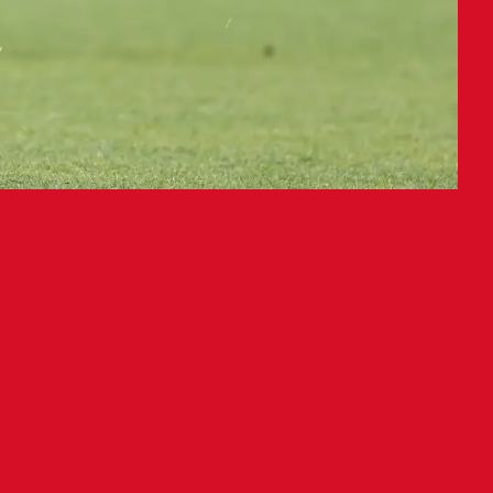
trazio batean parte
ozaseko Futbol Hirian
Espainiako selekzioarekin deitu dute
o duten nazioarteko lagunarteko
 da, 11:30ean, Las Rozaseko