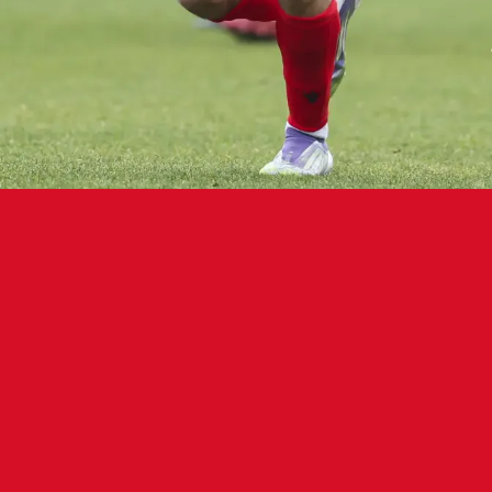
sunako harrobiko jokalariak kontzen
tuko du urtarrilaren 11tik 14ra Las R
r Bonel harrobiko jokalari gorritxoa 18 urtez azpiko 
rrilaren 11tik 14ra bitartean Italiaren aurka jokatuk
idan parte hartzeko. Partida urtarrilaren 14an izango