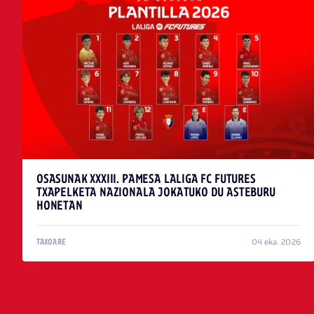
OSASUNAK XXXIII. PAMESA LALIGA FC FUTURES
TXAPELKETA NAZIONALA JOKATUKO DU ASTEBURU
HONETAN
04 eka. 2026
TAXOARE