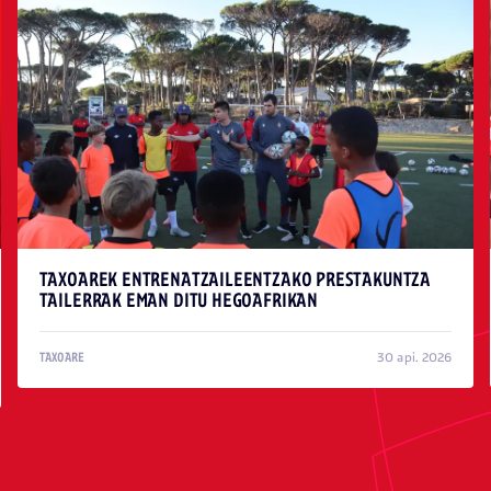
TAXOAREK ENTRENATZAILEENTZAKO PRESTAKUNTZA
TAILERRAK EMAN DITU HEGOAFRIKAN
30 api. 2026
TAXOARE