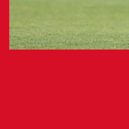
Osa
har
Asie
urta
part