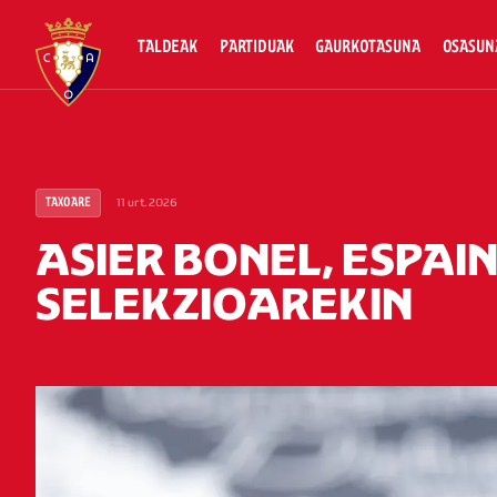
TALDEAK
PARTIDUAK
GAURKOTASUNA
OSASUN
11 urt. 2026
TAXOARE
ASIER BONEL, ESPAI
SELEKZIOAREKIN