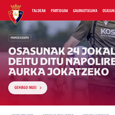
TALDEAK
PARTIDUAK
GAURKOTASUNA
OSASUN
PRIMER EQUIPO
OSASUNAK 24 JOKAL
DEITU DITU NAPOLIR
AURKA JOKATZEKO
GEHIAGO IKUSI