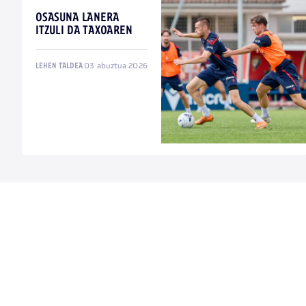
OSASUNA LANERA
ITZULI DA TAXOAREN
03 abuztua 2026
LEHEN TALDEA