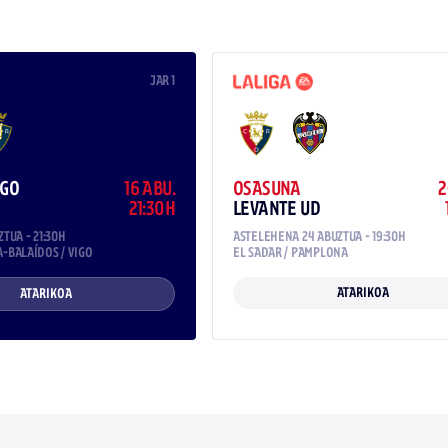
JAR 1
IGO
16 ABU.
OSASUNA
2
21:30H
LEVANTE UD
TUA - 21:30H
ASTELEHENA 24 ABUZTUA - 19:30H
A-BALAÍDOS
/
VIGO
EL SADAR
/
PAMPLONA
ATARIKOA
ATARIKOA