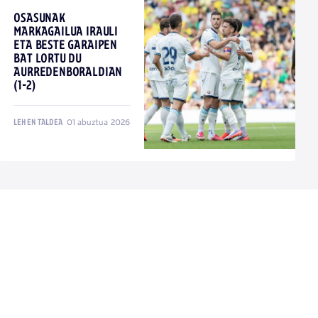
OSASUNAK
MARKAGAILUA IRAULI
ETA BESTE GARAIPEN
BAT LORTU DU
AURREDENBORALDIAN
(1-2)
01 abuztua 2026
LEHEN TALDEA