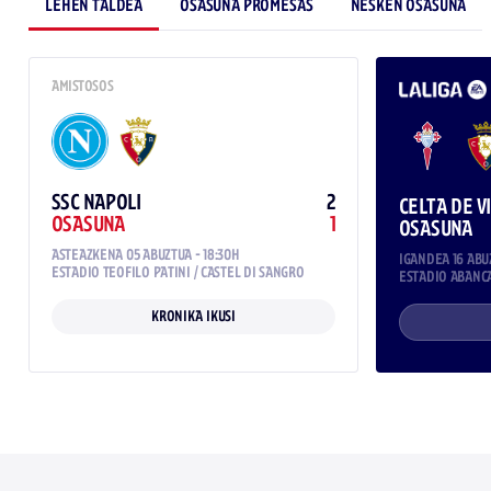
LEHEN TALDEA
OSASUNA PROMESAS
NESKEN OSASUNA
AMISTOSOS
SSC NAPOLI
2
CELTA DE V
OSASUNA
1
OSASUNA
ASTEAZKENA 05 ABUZTUA - 18:30H
IGANDEA 16 ABUZ
ESTADIO TEOFILO PATINI
/
CASTEL DI SANGRO
ESTADIO ABANC
KRONIKA IKUSI