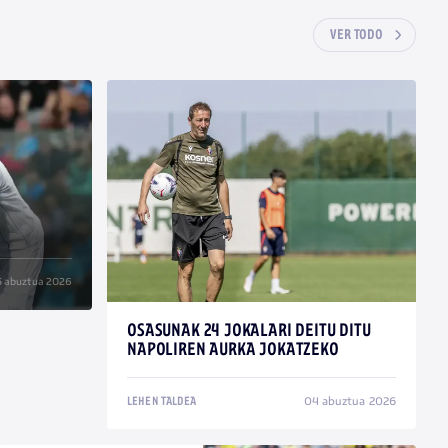
VER TODO
 abuztua 2026
OSASUNAK 24 JOKALARI DEITU DITU
NAPOLIREN AURKA JOKATZEKO
04 abuztua 2026
LEHEN TALDEA