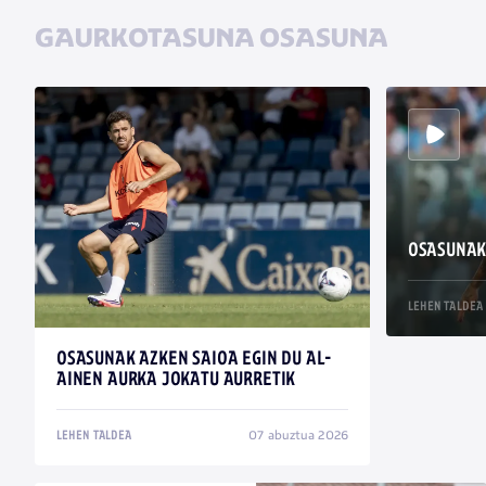
GAURKOTASUNA OSASUNA
OSASUNAK
LEHEN TALDEA
OSASUNAK AZKEN SAIOA EGIN DU AL-
AINEN AURKA JOKATU AURRETIK
07 abuztua 2026
LEHEN TALDEA