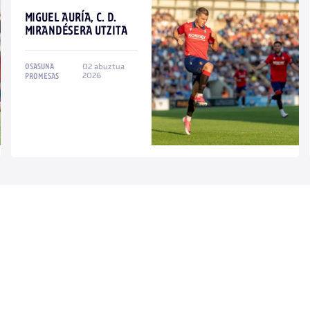
MIGUEL AURÍA, C. D.
MIRANDÉSERA UTZITA
02 abuztua
OSASUNA
2026
PROMESAS