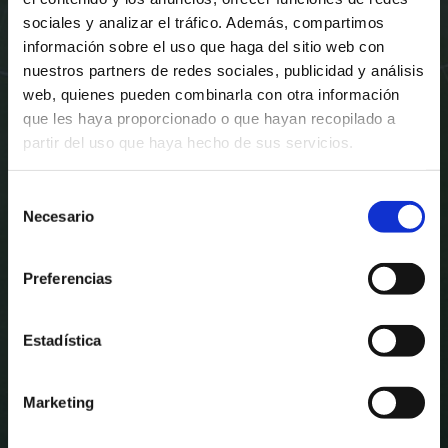
sociales y analizar el tráfico. Además, compartimos
28
09
39
24
información sobre el uso que haga del sitio web con
E
O
MIN
SEG
nuestros partners de redes sociales, publicidad y análisis
web, quienes pueden combinarla con otra información
que les haya proporcionado o que hayan recopilado a
IG. 06 IRA. - 18:30
MENDIZORROZA , VITORIA-GASTEIZ
partir del uso que haya hecho de sus servicios.
Selección
Necesario
de
consentimiento
Preferencias
Estadística
Marketing