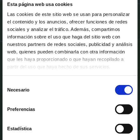
ALAVÉS
OSASUNA
Esta página web usa cookies
Las cookies de este sitio web se usan para personalizar
el contenido y los anuncios, ofrecer funciones de redes
30
00
08
14
sociales y analizar el tráfico. Además, compartimos
información sobre el uso que haga del sitio web con
D
H
MIN
SEG
nuestros partners de redes sociales, publicidad y análisis
web, quienes pueden combinarla con otra información
DOM. 06 SEP. - 18:30
MENDIZORROZA , VITORIA-GASTEIZ
que les haya proporcionado o que hayan recopilado a
partir del uso que haya hecho de sus servicios.
Selección
Necesario
de
consentimiento
Preferencias
Estadística