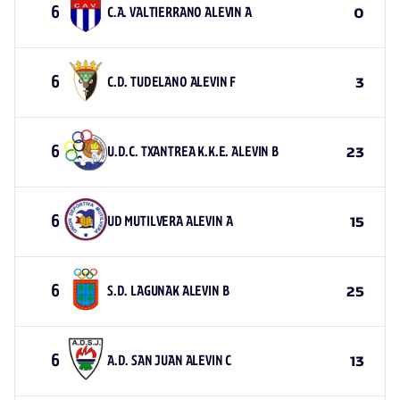
6
C.A. VALTIERRANO ALEVIN A
0
6
C.D. TUDELANO ALEVIN F
3
6
U.D.C. TXANTREA K.K.E. ALEVIN B
23
6
UD MUTILVERA ALEVIN A
15
6
S.D. LAGUNAK ALEVIN B
25
6
A.D. SAN JUAN ALEVIN C
13