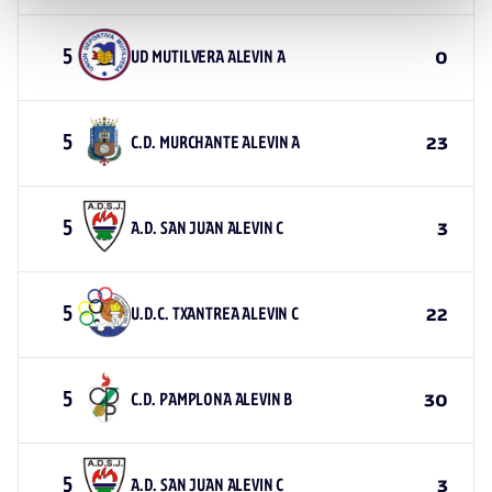
5
UD MUTILVERA ALEVIN A
0
5
C.D. MURCHANTE ALEVIN A
23
5
A.D. SAN JUAN ALEVIN C
3
5
U.D.C. TXANTREA ALEVIN C
22
5
C.D. PAMPLONA ALEVIN B
30
5
A.D. SAN JUAN ALEVIN C
3