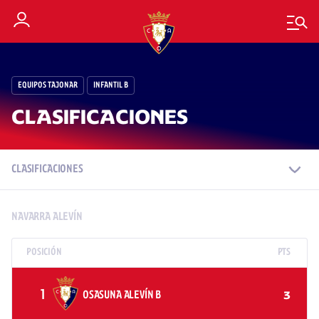
EQUIPOS TAJONAR
INFANTIL B
CLASIFICACIONES
CLASIFICACIONES
NAVARRA ALEVÍN
POSICIÓN
PTS
1
OSASUNA ALEVÍN B
3