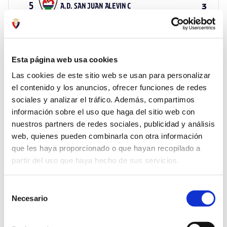
5
A.D. SAN JUAN ALEVIN C
3
5
UD MUTILVERA ALEVIN A
0
Esta página web usa cookies
Las cookies de este sitio web se usan para personalizar
5
UD MUTILVERA ALEVIN A
0
el contenido y los anuncios, ofrecer funciones de redes
sociales y analizar el tráfico. Además, compartimos
información sobre el uso que haga del sitio web con
nuestros partners de redes sociales, publicidad y análisis
5
C.D. VALLE DE EGÜES ALEVIN E
29
web, quienes pueden combinarla con otra información
que les haya proporcionado o que hayan recopilado a
partir del uso que haya hecho de sus servicios.
5
C.D. VALLE DE EGÜES ALEVIN A
33
Selección
Necesario
de
5
UD MUTILVERA ALEVIN A
0
consentimiento