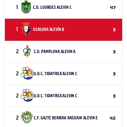
1
C.D. LOURDES ALEVIN C
47
1
OSASUNA ALEVÍN B
3
2
C.D. PAMPLONA ALEVIN A
3
2
U.D.C. TXANTREA ALEVIN C
3
2
U.D.C. TXANTREA ALEVIN C
3
2
C.F. GAZTE BERRIAK ANSOAIN ALEVIN E
42