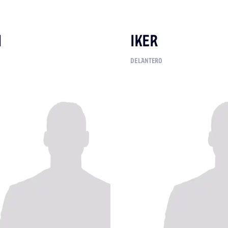
I
IKER
DELANTERO