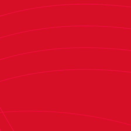
alcancen el primer equipo. Me alegra
enormemente que Baikor Worldwide crea en
este proyecto y que quiera ayudarnos a impulsar
el fútbol femenino en Navarra”.
Baikor Worldwide, empresa navarra fundada en
2004 y referente en la fundición y forja de
componentes de alta precisión, refuerza con
este patrocinio su compromiso con el deporte
femenino y con el desarrollo del fútbol en
Navarra. A lo largo de su trayectoria, la
compañía ha apostado por la innovación y la
excelencia, valores que comparte con Osasuna
en su labor de impulsar la cantera y consolidar
proyectos de futuro. La renovación del acuerdo
simboliza, por tanto, una alianza basada en la