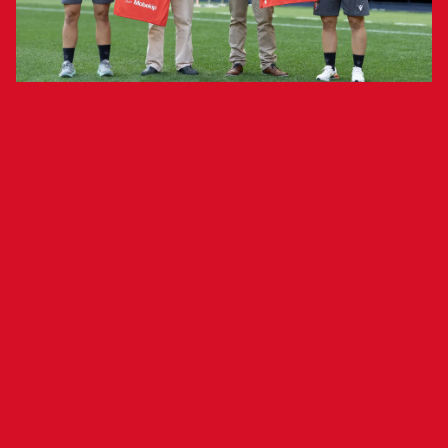
El presidente de Osasuna, Luis Sabalza, y
el director general de la compañía,
Iñigo
Goñi, rubricaron la vinculación
para la temporada 2025/26
Esta mañana ha tenido lugar el acto de
renovación de Baikor Worldwide como
patrocinador principal de Osasuna Femenino. En
el transcurso del mismo, el presidente del Club
Atlético Osasuna, Luis Sabalza, ha rubricado la
extensión de la vinculación para la presente
temporada 2025/26 junto al director general de