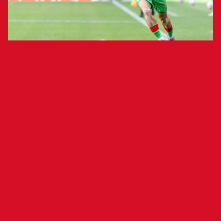
Los rojillos consiguieron un empate en
tierras alemanas gracias a los goles de
Aimar y Raúl en la segunda parte, en un
encuentro en el que merecieron un
resultado mejor
Freiburg 2-2 Osasuna
Noah Atubolu (Florian Müller, m. 91),
Freiburg:
Philipp Lienhart (Tony Jung, m. 91), Patrick
Osterhage (Johan Manzambi, m. 71), Maximilian
Eggestein (David Schopper, m. 91), Lucas Höler