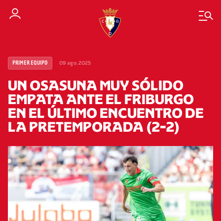
09 ago. 2025
PRIMER EQUIPO
UN OSASUNA MUY SÓLIDO
EMPATA ANTE EL FRIBURGO
EN EL ÚLTIMO ENCUENTRO DE
LA PRETEMPORADA (2-2)