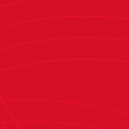
portería cuando intentaba robárselo al rival.
En la segunda mitad el equipo dirigido por
Alessio Lisci continuó mostrando su juego y
gracias a ello tuvieron ocasiones para igualar el
marcador. Moi Gómez vio como anulaban su gol,
después de que el colegiado señalase un fuera de
juego posicional de Budimir. Boyomo y Torró lo
intentaron en el balón parado y Raúl con un
disparo desde una posición escorada. En el
minuto 69, Aimar igualó el partido tras
aprovechar una gran jugada de Raúl y batir al
portero con un tiro desde la frontal del área.
Diez minutos antes del final de la segunda parte,
el propio ‘9’ rojillo puso por delante a su equipo
tras hacerse con un balón dentro del área