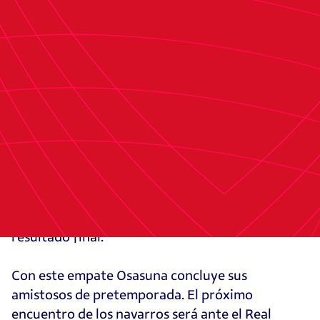
pequeña y empujarlo a la red.
En la última de las tres partes Osasuna trató de
mantener el resultado y se mostró sólido en
defensa. Aitor Fdez. evitó el gol del empate
gracias a una gran parada en el minuto 97. El
equipo local buscó el gol del empate en el último
tramo y cuando se acercaba el final del
encuentro, el árbitro señaló la pena máxima
después de que Mauro derribase al rival en la
línea del área. Adamu fue el encargado de
ejecutar el penalti y poner el empate en el
resultado final.
Con este empate Osasuna concluye sus
amistosos de pretemporada. El próximo
encuentro de los navarros será ante el Real